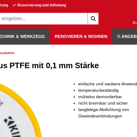
erung
Reservierung und Abholung
K
ECHNIK & WERKZEUG
RENOVIEREN & WOHNEN
ANGEB
nszubehör
s PTFE mit 0,1 mm Stärke
einfache und saubere Anwen
temperaturbeständig
mühelos demontierbar
nicht brennbar und sicher
langlebige Abdichtung von
Gewindeverbindungen