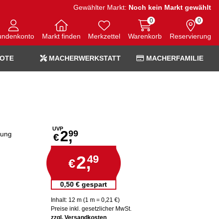
Gewählter Markt:
Noch kein Markt gewählt
0
0
undenkonto
Markt finden
Merkzettel
Warenkorb
Reservierung
OTE
MACHERWERKSTATT
MACHERFAMILIE
UVP
2,
99
dung
€
2,
49
€
0,50 € gespart
Inhalt: 12 m (1 m = 0,21 €)
Preise inkl. gesetzlicher MwSt.
zzgl. Versandkosten