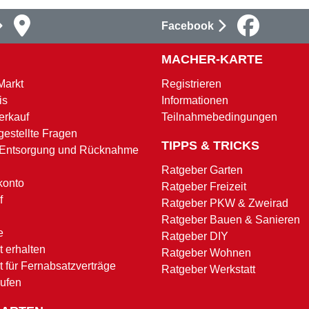
Facebook
MACHER-KARTE
Markt
Registrieren
is
Informationen
erkauf
Teilnahmebedingungen
gestellte Fragen
TIPPS & TRICKS
 Entsorgung und Rücknahme
Ratgeber Garten
konto
Ratgeber Freizeit
f
Ratgeber PKW & Zweirad
Ratgeber Bauen & Sanieren
e
Ratgeber DIY
 erhalten
Ratgeber Wohnen
t für Fernabsatzverträge
Ratgeber Werkstatt
rufen