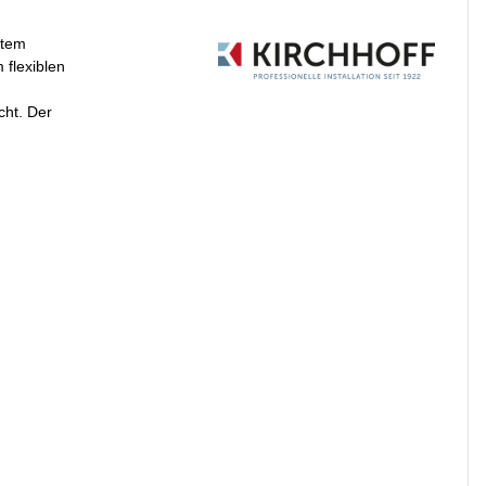
stem
 flexiblen
cht. Der