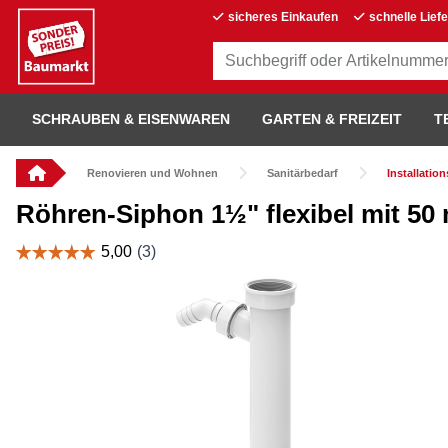
sicheres Einkaufen
schnelle Lief
SCHRAUBEN & EISENWAREN
GARTEN & FREIZEIT
T
Renovieren und Wohnen
Sanitärbedarf
Installatio
Röhren-Siphon 1½" flexibel mit 5