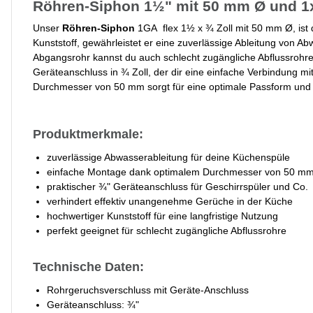
Röhren-Siphon 1½" mit 50 mm Ø und 1x
Unser
Röhren-Siphon
1GA flex 1½ x ¾ Zoll mit 50 mm Ø, ist 
Kunststoff, gewährleistet er eine zuverlässige Ableitung von 
Abgangsrohr kannst du auch schlecht zugängliche Abflussrohre
Geräteanschluss in ¾ Zoll, der dir eine einfache Verbindung 
Durchmesser von 50 mm sorgt für eine optimale Passform und 
Produktmerkmale:
zuverlässige Abwasserableitung für deine Küchenspüle
einfache Montage dank optimalem Durchmesser von 50 m
praktischer ¾" Geräteanschluss für Geschirrspüler und Co.
verhindert effektiv unangenehme Gerüche in der Küche
hochwertiger Kunststoff für eine langfristige Nutzung
perfekt geeignet für schlecht zugängliche Abflussrohre
Technische Daten:
Rohrgeruchsverschluss mit Geräte-Anschluss
Geräteanschluss: ¾"