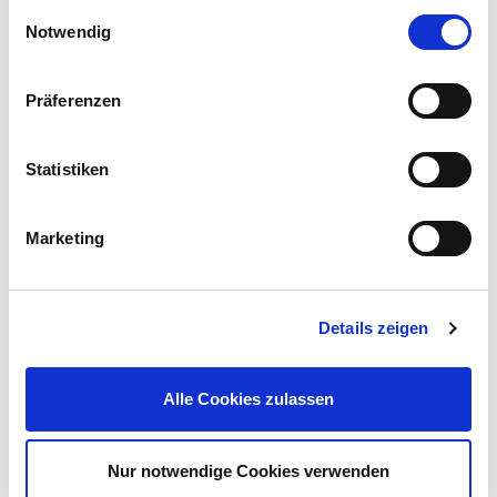
Einwilligungsauswahl
Notwendig
Präferenzen
Warnband schwarz-gelb 66 m
Statistiken
8,99 €
Inhalt:
66 m (1 m = 0,14 €)
UVP 9,99 €
Marketing
Gleich mitkaufen!
Details zeigen
Beschreibung
Die LED-Fluchtwegleuchte gewährleistet mit ihren 20 SMD-
Alle Cookies zulassen
LEDs eine zuverlässige Kennzeichnung von Flucht- und
Rettungswegen gemäß DIN EN 1838.
mehr
Nur notwendige Cookies verwenden