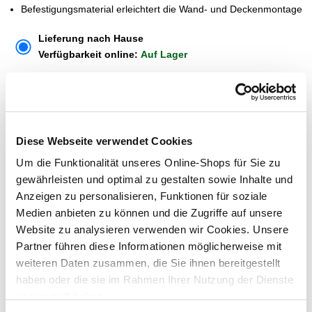
Befestigungsmaterial erleichtert die Wand- und Deckenmontage
Lieferung nach Hause
Verfügbarkeit online:
Auf Lager
Dieser Artikel kann über Abholung im Markt nicht
reserviert werden
Diese Webseite verwendet Cookies
Um die Funktionalität unseres Online-Shops für Sie zu
Menge
gewährleisten und optimal zu gestalten sowie Inhalte und
In den Warenkorb
Anzeigen zu personalisieren, Funktionen für soziale
Medien anbieten zu können und die Zugriffe auf unsere
Website zu analysieren verwenden wir Cookies. Unsere
Merken
Partner führen diese Informationen möglicherweise mit
weiteren Daten zusammen, die Sie ihnen bereitgestellt
ZUBEHÖR UND PASSENDE ARTIKEL:
haben oder die sie im Rahmen Ihrer Nutzung der Dienste
gesammelt haben.