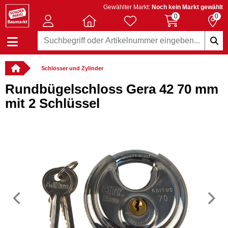
Gewählter Markt:
Noch kein Markt gewählt
0
0
Schlösser und Zylinder
Rundbügelschloss Gera 42 70 mm
mit 2 Schlüssel
Vorheriges
N