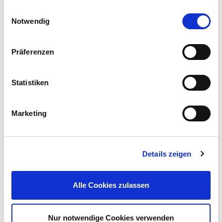
Einwilligungsauswahl
Notwendig
Präferenzen
Türkette GERA-TK vernickelt
Statistiken
8,99 €
UVP 13,95 €
Marketing
Gleich mitkaufen!
Details zeigen
Beschreibung
Rundbügelschloss Gera 42 von ISEO, schweres, sicheres
Vorhangschloß.
Alle Cookies zulassen
mehr
Nur notwendige Cookies verwenden