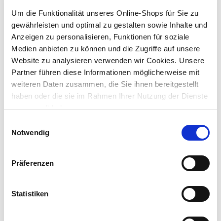
Lieferung nach Hause
Um die Funktionalität unseres Online-Shops für Sie zu
Verfügbarkeit online:
Auf Lager
gewährleisten und optimal zu gestalten sowie Inhalte und
Anzeigen zu personalisieren, Funktionen für soziale
Medien anbieten zu können und die Zugriffe auf unsere
Dieser Artikel kann über Abholung im Markt nicht
Website zu analysieren verwenden wir Cookies. Unsere
reserviert werden
Partner führen diese Informationen möglicherweise mit
weiteren Daten zusammen, die Sie ihnen bereitgestellt
Menge
haben oder die sie im Rahmen Ihrer Nutzung der Dienste
gesammelt haben.
In den Warenkorb
Einwilligungsauswahl
Notwendig
Merken
Präferenzen
Beschreibung
Die batteriebetriebene LED-Lichterkette setzt mit ihren vier
großen wie vier kleinen Sternen Wohnräume in eine
Statistiken
weihnachtliche Stimmung.
mehr