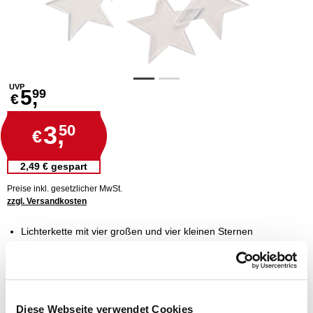
UVP
5,
99
€
3,
50
€
2,49 € gespart
Preise inkl. gesetzlicher MwSt.
zzgl. Versandkosten
Lichterkette mit vier großen und vier kleinen Sternen
die Sterne sind mit je einem LED versehen
schafft Wohnräume in weihnachtlicher Atmosphäre
für den Weihnachtsbaum oder am Fenster geeignet
vielseitig einsetzbare Weihnachtsdekoration
Diese Webseite verwendet Cookies