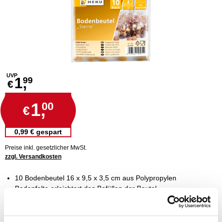
UVP
1,
99
€
1,
00
€
0,99 € gespart
Preise inkl. gesetzlicher MwSt.
zzgl. Versandkosten
10 Bodenbeutel 16 x 9,5 x 3,5 cm aus Polypropylen
Bodenfalte erleichtert das Befüllen der Beutel
mit weihnachtlichem Motiv "Sterne"
für Kekse, Gebäck und Nüsse
schützt vor Austrocknen