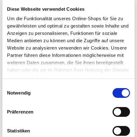
Diese Webseite verwendet Cookies
Dieser Artikel ist online nicht bestellbar. Bitte prüfe die
Um die Funktionalität unseres Online-Shops für Sie zu
Verfügbarkeit in deinem Markt.
gewährleisten und optimal zu gestalten sowie Inhalte und
Anzeigen zu personalisieren, Funktionen für soziale
Um Abholung im Markt nutzen zu können, wähle zunächst
Medien anbieten zu können und die Zugriffe auf unsere
einen Markt
Website zu analysieren verwenden wir Cookies. Unsere
Verfügbarkeit:
Partner führen diese Informationen möglicherweise mit
Jetzt prüfen und Markt auswählen
weiteren Daten zusammen, die Sie ihnen bereitgestellt
haben oder die sie im Rahmen Ihrer Nutzung der Dienste
Menge
gesammelt haben.
In den Warenkorb
Einwilligungsauswahl
Notwendig
Merken
Präferenzen
Beschreibung
Die Bodenbeutel im weihnachtlichen Dekor sind ideal um
Statistiken
Süßwaren, Backwaren und Trockenobst vor dem Austrocknen