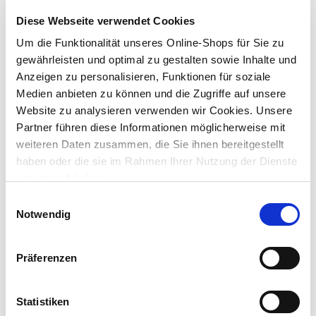
für den Innen- und Außenbereich geeignet
Diese Webseite verwendet Cookies
Um die Funktionalität unseres Online-Shops für Sie zu
Lieferung nach Hause
gewährleisten und optimal zu gestalten sowie Inhalte und
Verfügbarkeit online:
Auf Lager
Anzeigen zu personalisieren, Funktionen für soziale
Medien anbieten zu können und die Zugriffe auf unsere
Website zu analysieren verwenden wir Cookies. Unsere
Dieser Artikel kann über Abholung im Markt nicht
Partner führen diese Informationen möglicherweise mit
reserviert werden
weiteren Daten zusammen, die Sie ihnen bereitgestellt
haben oder die sie im Rahmen Ihrer Nutzung der Dienste
Menge
gesammelt haben.
In den Warenkorb
Einwilligungsauswahl
Notwendig
Merken
Präferenzen
Beschreibung
Das ausziehbare Rentier wird ein toller Blickfang für deinen
Statistiken
Eingang oder Vorgarten und ist sogar ein echter Eye-Catcher