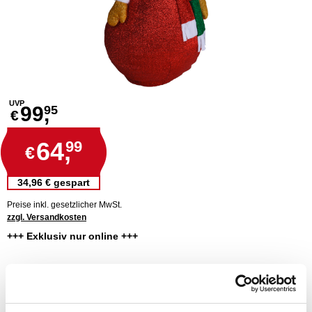
UVP
99,
95
€
64,
99
€
34,96 € gespart
Preise inkl. gesetzlicher MwSt.
zzgl. Versandkosten
+++ Exklusiv nur online +++
dekoratives ausziehbares Rentier
mit integrierter Timerfunktion
LED-Beleuchtung in seinem Schal
besonders wasserfest