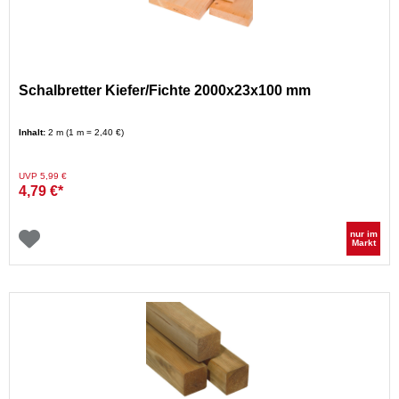
Schalbretter Kiefer/Fichte 2000x23x100 mm
Inhalt:
2 m (1 m = 2,40 €)
Preis reduziert von
auf
UVP 5,99 €
4,79 €*
nur im
Markt