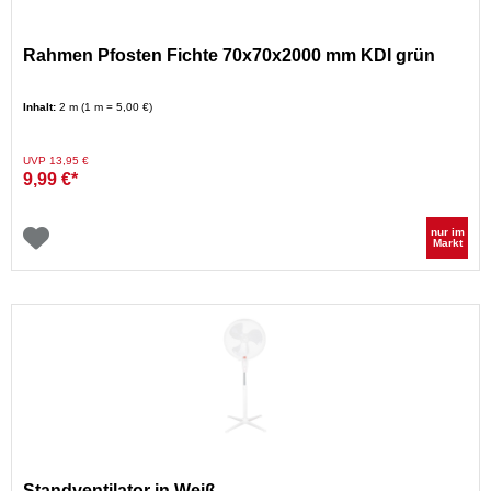
Rahmen Pfosten Fichte 70x70x2000 mm KDI grün
Inhalt:
2 m (1 m = 5,00 €)
Preis reduziert von
auf
UVP 13,95 €
9,99 €*
nur im
Markt
Standventilator in Weiß