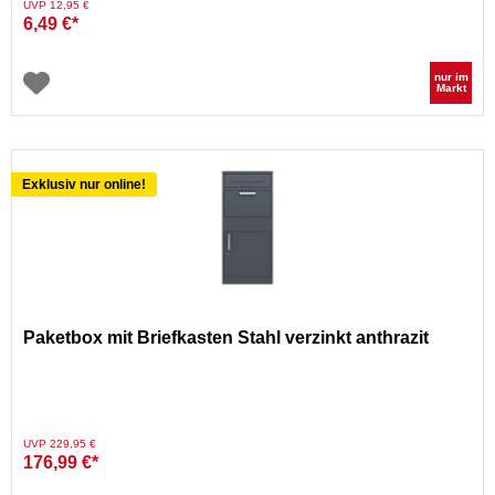
Preis reduziert von
auf
UVP 12,95 €
6,49 €*
nur im
Markt
Exklusiv nur online!
Paketbox mit Briefkasten Stahl verzinkt anthrazit
Preis reduziert von
auf
UVP 229,95 €
176,99 €*