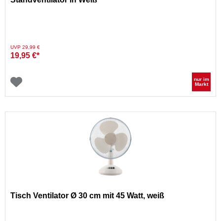
Preis reduziert von
auf
UVP 29,99 €
19,95 €*
nur im
Markt
Tisch Ventilator Ø 30 cm mit 45 Watt, weiß