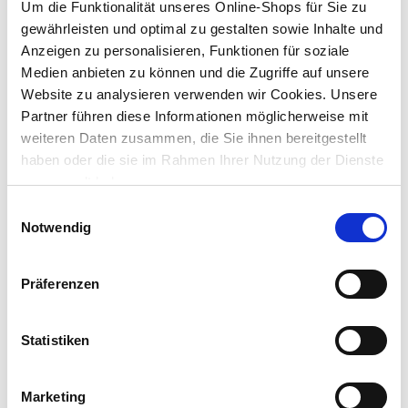
Um die Funktionalität unseres Online-Shops für Sie zu
gewährleisten und optimal zu gestalten sowie Inhalte und
Anzeigen zu personalisieren, Funktionen für soziale
Medien anbieten zu können und die Zugriffe auf unsere
Website zu analysieren verwenden wir Cookies. Unsere
Partner führen diese Informationen möglicherweise mit
weiteren Daten zusammen, die Sie ihnen bereitgestellt
haben oder die sie im Rahmen Ihrer Nutzung der Dienste
gesammelt haben.
Umzugskarton 500 x 350 x 450mm
Einwilligungsauswahl
Notwendig
Preis reduziert von
auf
UVP 3,99 €
Präferenzen
2,50 €*
nur im
Statistiken
Markt
Marketing