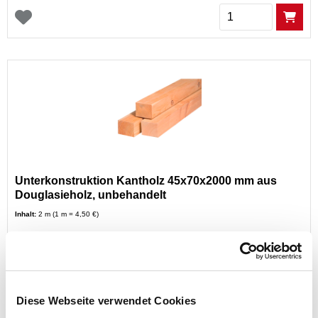
Menge
Unterkonstruktion Kantholz 45x70x2000 mm aus
Douglasieholz, unbehandelt
Inhalt:
2 m (1 m = 4,50 €)
Preis reduziert von
auf
UVP 13,95 €
8,99 €*
nur im
Diese Webseite verwendet Cookies
Markt