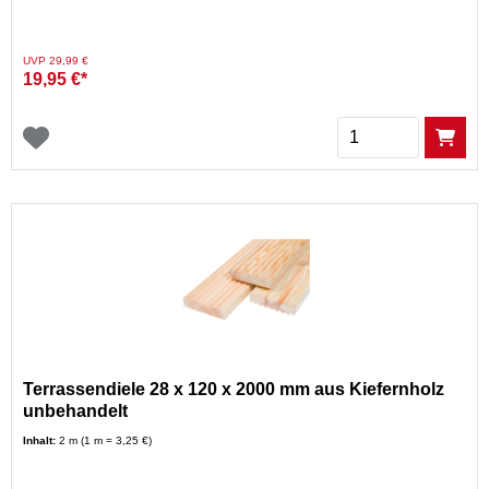
Preis reduziert von
auf
UVP 29,99 €
19,95 €*
Menge
Terrassendiele 28 x 120 x 2000 mm aus Kiefernholz
unbehandelt
Inhalt:
2 m (1 m = 3,25 €)