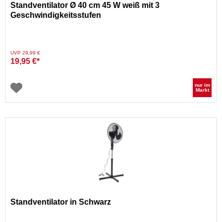
Standventilator Ø 40 cm 45 W weiß mit 3
Geschwindigkeitsstufen
Preis reduziert von
auf
UVP 29,99 €
19,95 €*
nur im
Markt
Standventilator in Schwarz