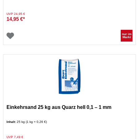
Preis reduziert von
auf
UVP 24,95 €
14,95 €*
nur im
Markt
Einkehrsand 25 kg aus Quarz hell 0,1 – 1 mm
Inhalt:
25 kg (1 kg = 0,26 €)
Preis reduziert von
auf
UVP 7,49 €