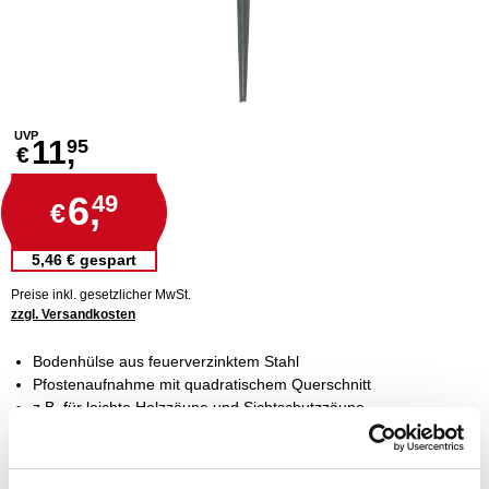
UVP
11,
95
€
6,
49
€
5,46 € gespart
Preise inkl. gesetzlicher MwSt.
zzgl. Versandkosten
Bodenhülse aus feuerverzinktem Stahl
Pfostenaufnahme mit quadratischem Querschnitt
z.B. für leichte Holzzäune und Sichtschutzzäune
passend für Pfosten in der Größe 90 mm
schnelle Montage und witterungsbeständig