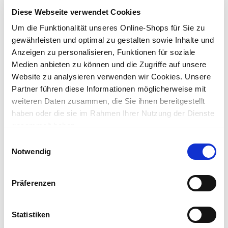
Dieser Artikel ist online nicht bestellbar. Bitte prüfe die
Diese Webseite verwendet Cookies
Verfügbarkeit in deinem Markt.
Um die Funktionalität unseres Online-Shops für Sie zu
gewährleisten und optimal zu gestalten sowie Inhalte und
Um Abholung im Markt nutzen zu können, wähle zunächst
Anzeigen zu personalisieren, Funktionen für soziale
einen Markt
Medien anbieten zu können und die Zugriffe auf unsere
Verfügbarkeit:
Website zu analysieren verwenden wir Cookies. Unsere
Jetzt prüfen und Markt auswählen
Partner führen diese Informationen möglicherweise mit
weiteren Daten zusammen, die Sie ihnen bereitgestellt
Menge
haben oder die sie im Rahmen Ihrer Nutzung der Dienste
In den Warenkorb
gesammelt haben.
Einwilligungsauswahl
Notwendig
Merken
Beschreibung
Präferenzen
Die
Einschlagbodenhülse
ermöglicht eine schnelle Montage,
da kein Einbetonieren notwendig ist. Sie dient zur sicheren
Statistiken
Befestigung für z.B. leichte Holzzäune und Sichtschutzzäune.