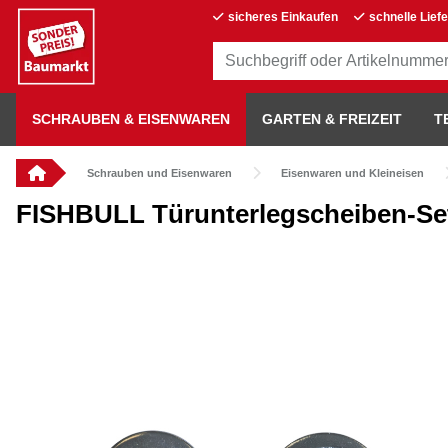
sicheres Einkaufen
schnelle Lief
SCHRAUBEN & EISENWAREN
GARTEN & FREIZEIT
T
Schrauben und Eisenwaren
Eisenwaren und Kleineisen
FISHBULL Türunterlegscheiben-Set