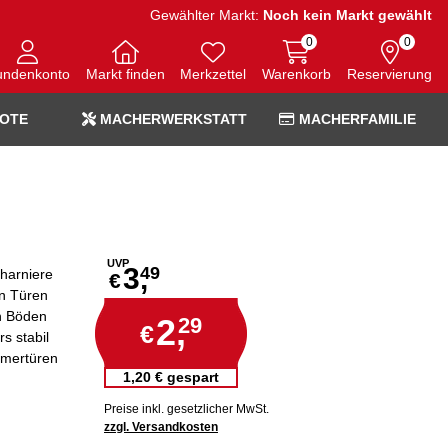
Gewählter Markt:
Noch kein Markt gewählt
0
0
undenkonto
Markt finden
Merkzettel
Warenkorb
Reservierung
OTE
MACHERWERKSTATT
MACHERFAMILIE
UVP
3,
49
charniere
€
n Türen
n Böden
2,
29
€
s stabil
immertüren
1,20 € gespart
Preise inkl. gesetzlicher MwSt.
zzgl. Versandkosten