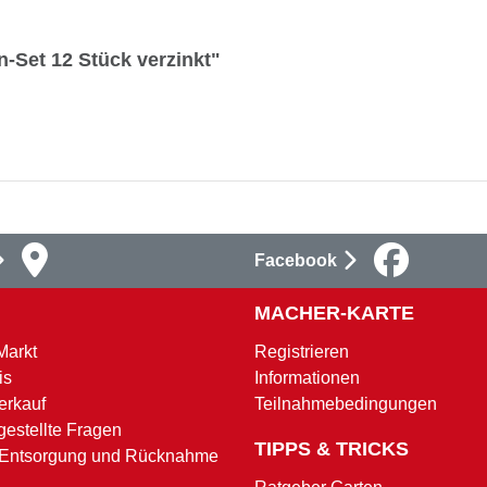
-Set 12 Stück verzinkt"
Facebook
MACHER-KARTE
Markt
Registrieren
is
Informationen
erkauf
Teilnahmebedingungen
gestellte Fragen
TIPPS & TRICKS
 Entsorgung und Rücknahme