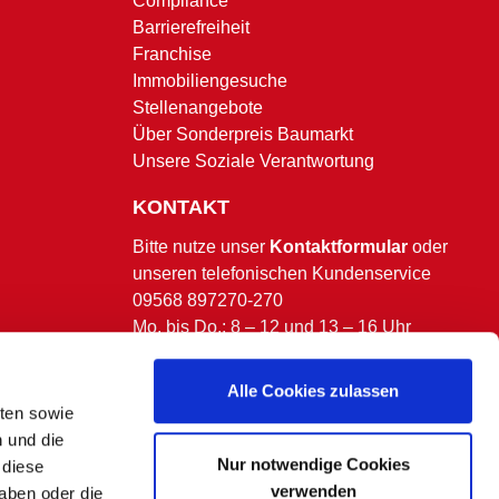
Compliance
Barrierefreiheit
Franchise
Immobiliengesuche
Stellenangebote
Über Sonderpreis Baumarkt
Unsere Soziale Verantwortung
KONTAKT
Bitte nutze unser
Kontaktformular
oder
unseren telefonischen Kundenservice
09568 897270-270
Mo. bis Do.: 8 – 12 und 13 – 16 Uhr
Fr.: 8 – 13 Uhr.
(ausgenommen bundesweite & bayerische
Alle Cookies zulassen
Feiertage)
lten sowie
n und die
Nur notwendige Cookies
 diese
verwenden
aben oder die