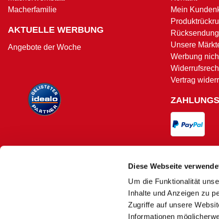
Macherfamilie
Mein Kunden
Produktrückru
AKTUELLE WERBUNG
Rücksendung
Unsere Märkt
Angebote der Woche
Werbung nicht
Widerrufsrech
Vertrag wider
ZAHLUNG
VERSAND
Diese Webseite verwende
Um die Funktionalität unse
Versand und 
Inhalte und Anzeigen zu pe
Zugriffe auf unsere Websi
Informationen möglicherwe