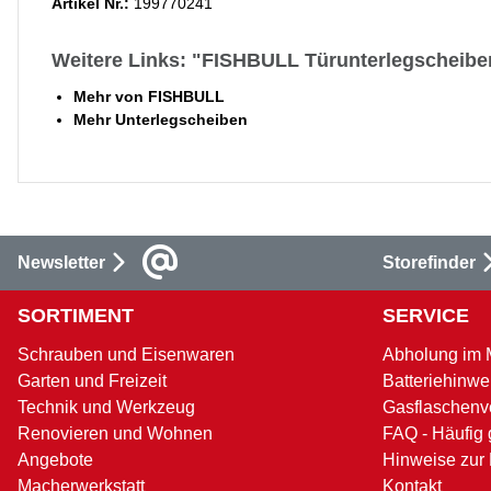
Artikel Nr.:
199770241
Weitere Links: "FISHBULL Türunterlegscheiben
Mehr von FISHBULL
Mehr Unterlegscheiben
Newsletter
Storefinder
SORTIMENT
SERVICE
Schrauben und Eisenwaren
Abholung im 
Garten und Freizeit
Batteriehinwe
Technik und Werkzeug
Gasflaschenv
Renovieren und Wohnen
FAQ - Häufig 
Angebote
Hinweise zur
Macherwerkstatt
Kontakt