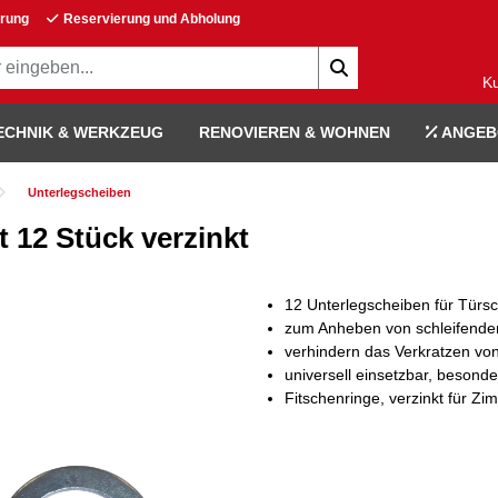
erung
Reservierung und Abholung
K
ECHNIK & WERKZEUG
RENOVIEREN & WOHNEN
ANGEB
Unterlegscheiben
 12 Stück verzinkt
12 Unterlegscheiben für Türs
zum Anheben von schleifende
verhindern das Verkratzen vo
universell einsetzbar, besonder
Fitschenringe, verzinkt für Z