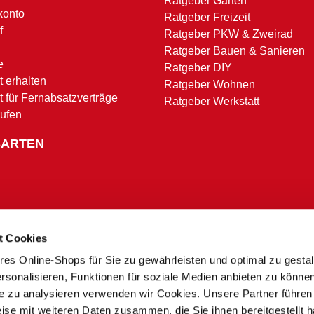
Ratgeber Garten
konto
Ratgeber Freizeit
f
Ratgeber PKW & Zweirad
Ratgeber Bauen & Sanieren
e
Ratgeber DIY
 erhalten
Ratgeber Wohnen
t für Fernabsatzverträge
Ratgeber Werkstatt
rufen
SARTEN
t Cookies
res Online-Shops für Sie zu gewährleisten und optimal zu gesta
Zahlungsbedingungen
rsonalisieren, Funktionen für soziale Medien anbieten zu könne
te zu analysieren verwenden wir Cookies. Unsere Partner führen
ise mit weiteren Daten zusammen, die Sie ihnen bereitgestellt h