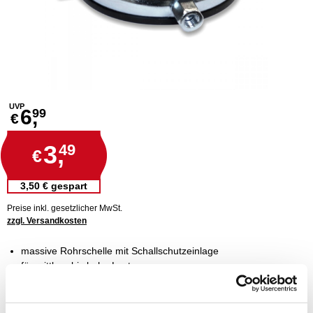
UVP
6,
99
€
3,
49
€
3,50 € gespart
Preise inkl. gesetzlicher MwSt.
zzgl. Versandkosten
massive Rohrschelle mit Schallschutzeinlage
für mittlere bis hohe Lasten
zwei Schrauben für optimale Anpassung
mit fester Anschlussmutter
Schrauben mit Verlustsicherung