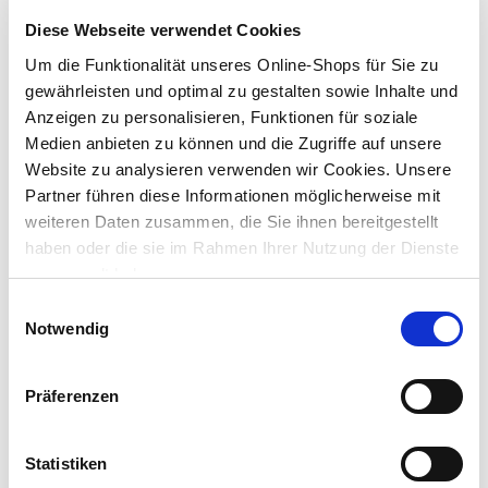
Diese Webseite verwendet Cookies
Lieferung nach Hause
Um die Funktionalität unseres Online-Shops für Sie zu
Verfügbarkeit online:
Auf Lager
gewährleisten und optimal zu gestalten sowie Inhalte und
Anzeigen zu personalisieren, Funktionen für soziale
Medien anbieten zu können und die Zugriffe auf unsere
Um Abholung im Markt nutzen zu können, wähle zunächst
Website zu analysieren verwenden wir Cookies. Unsere
einen Markt
Partner führen diese Informationen möglicherweise mit
Verfügbarkeit:
Jetzt prüfen und Markt auswählen
weiteren Daten zusammen, die Sie ihnen bereitgestellt
haben oder die sie im Rahmen Ihrer Nutzung der Dienste
gesammelt haben.
Menge
Einwilligungsauswahl
In den Warenkorb
Notwendig
Merken
Präferenzen
Beschreibung
Statistiken
Die 4 Zoll Schraubrohrschelle mit Schaldämmeinlage eignet