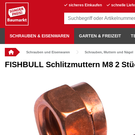
sicheres Einkaufen
schnelle Lief
SCHRAUBEN & EISENWAREN
GARTEN & FREIZEIT
T
Schrauben und Eisenwaren
Schrauben, Muttern und Nägel
FISHBULL Schlitzmuttern M8 2 Stüc