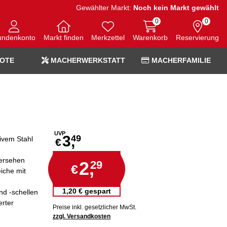
Gewählter Markt:
Noch kein Markt gewählt
0
0
undenkonto
Markt finden
Merkzettel
Warenkorb
Reservierung
OTE
MACHERWERKSTATT
MACHERFAMILIE
UVP
3,
49
ivem Stahl
€
versehen
2,
29
€
iche mit
1,20 € gespart
nd -schellen
erter
Preise inkl. gesetzlicher MwSt.
zzgl. Versandkosten