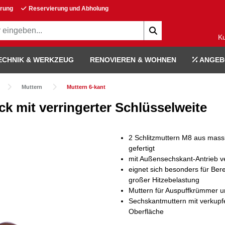
erung
Reservierung und Abholung
K
ECHNIK & WERKZEUG
RENOVIEREN & WOHNEN
ANGEB
Muttern
Muttern 6-kant
k mit verringerter Schlüsselweite
2 Schlitzmuttern M8 aus mass
gefertigt
mit Außensechskant-Antrieb 
eignet sich besonders für Bere
großer Hitzebelastung
Muttern für Auspuffkrümmer u
Sechskantmuttern mit verkupf
Oberfläche