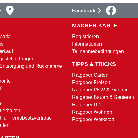
Facebook
MACHER-KARTE
Markt
Registrieren
is
Informationen
erkauf
Teilnahmebedingungen
gestellte Fragen
TIPPS & TRICKS
 Entsorgung und Rücknahme
Ratgeber Garten
konto
Ratgeber Freizeit
f
Ratgeber PKW & Zweirad
Ratgeber Bauen & Sanieren
e
Ratgeber DIY
 erhalten
Ratgeber Wohnen
t für Fernabsatzverträge
Ratgeber Werkstatt
rufen