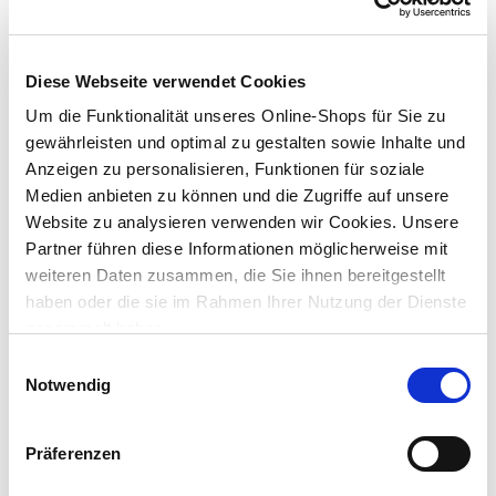
Eindrehtiefe (b): ca. 25 mm
Lieferung nach Hause
Diese Webseite verwendet Cookies
Verfügbarkeit online:
Auf Lager
Um die Funktionalität unseres Online-Shops für Sie zu
gewährleisten und optimal zu gestalten sowie Inhalte und
Anzeigen zu personalisieren, Funktionen für soziale
Dieser Artikel kann über Abholung im Markt nicht
Medien anbieten zu können und die Zugriffe auf unsere
reserviert werden
Website zu analysieren verwenden wir Cookies. Unsere
Partner führen diese Informationen möglicherweise mit
Stück
weiteren Daten zusammen, die Sie ihnen bereitgestellt
haben oder die sie im Rahmen Ihrer Nutzung der Dienste
St.
gesammelt haben.
2
St. /
17
g
0,17 €
Gewicht (g)
Einwilligungsauswahl
Notwendig
g
Präferenzen
In den Warenkorb