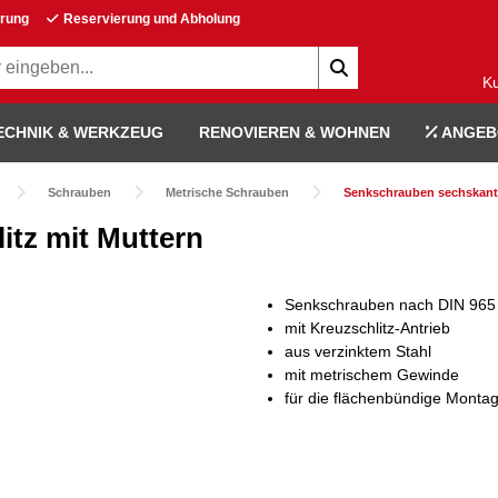
erung
Reservierung und Abholung
K
ECHNIK & WERKZEUG
RENOVIEREN & WOHNEN
ANGEB
Schrauben
Metrische Schrauben
Senkschrauben sechskant
tz mit Muttern
Senkschrauben nach DIN 965
mit Kreuzschlitz-Antrieb
aus verzinktem Stahl
mit metrischem Gewinde
für die flächenbündige Monta