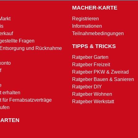
MACHER-KARTE
Markt
Registrieren
is
Informationen
erkauf
Teilnahmebedingungen
gestellte Fragen
TIPPS & TRICKS
 Entsorgung und Rücknahme
Ratgeber Garten
konto
Ratgeber Freizeit
f
Ratgeber PKW & Zweirad
Ratgeber Bauen & Sanieren
e
Ratgeber DIY
 erhalten
Ratgeber Wohnen
t für Fernabsatzverträge
Ratgeber Werkstatt
rufen
SARTEN