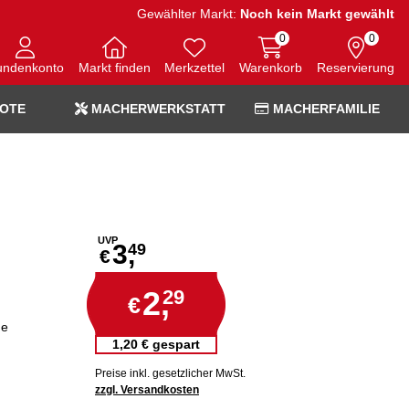
Gewählter Markt:
Noch kein Markt gewählt
0
0
undenkonto
Markt finden
Merkzettel
Warenkorb
Reservierung
OTE
MACHERWERKSTATT
MACHERFAMILIE
UVP
3,
49
€
2,
29
€
ge
1,20 € gespart
Preise inkl. gesetzlicher MwSt.
zzgl. Versandkosten