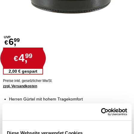
UVP
6,
99
€
4,
99
€
2,00 € gespart
Preise inkl. gesetzlicher MwSt.
zzgl. Versandkosten
Herren Gürtel mit hohem Tragekomfort
hochwertige Qualität mit solider Schnalle
in drei verschiedenen Längen
mit schmal zulaufendem Gürtelende
klassisches und elegantes Look
Diese Webseite verwendet Cookies