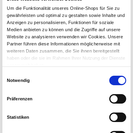
Dieser Artikel ist online nicht bestellbar. Bitte prüfe die
Um die Funktionalität unseres Online-Shops für Sie zu
Verfügbarkeit in deinem Markt.
gewährleisten und optimal zu gestalten sowie Inhalte und
Anzeigen zu personalisieren, Funktionen für soziale
Medien anbieten zu können und die Zugriffe auf unsere
Dieser Artikel kann über Abholung im Markt nicht
reserviert werden
Website zu analysieren verwenden wir Cookies. Unsere
Partner führen diese Informationen möglicherweise mit
weiteren Daten zusammen, die Sie ihnen bereitgestellt
Menge
haben oder die sie im Rahmen Ihrer Nutzung der Dienste
In den Warenkorb
gesammelt haben.
Einwilligungsauswahl
Merken
Notwendig
Beschreibung
Präferenzen
Ein wichtiges Accessoire sind Gürtel, die nicht nur aus
praktischen Gründen getragen werden. Die Gürtel sind nicht nur
funktionell, sondern können auch ein Blickfang in deinem Outfit
Statistiken
sein.
mehr