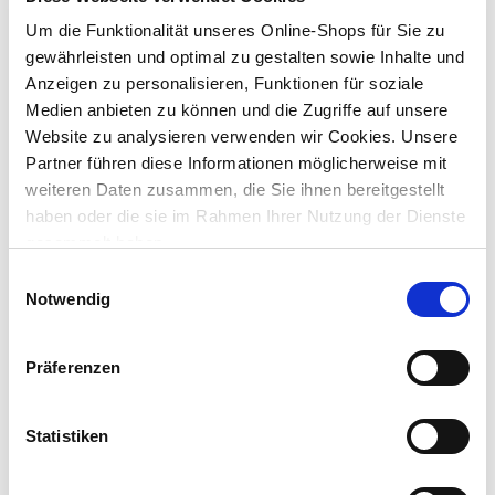
Dieser Artikel ist online nicht bestellbar. Bitte prüfe die
Um die Funktionalität unseres Online-Shops für Sie zu
Verfügbarkeit in deinem Markt.
gewährleisten und optimal zu gestalten sowie Inhalte und
Anzeigen zu personalisieren, Funktionen für soziale
Medien anbieten zu können und die Zugriffe auf unsere
Dieser Artikel kann über Abholung im Markt nicht
reserviert werden
Website zu analysieren verwenden wir Cookies. Unsere
Partner führen diese Informationen möglicherweise mit
weiteren Daten zusammen, die Sie ihnen bereitgestellt
Menge
haben oder die sie im Rahmen Ihrer Nutzung der Dienste
In den Warenkorb
gesammelt haben.
Einwilligungsauswahl
Merken
Notwendig
Beschreibung
Präferenzen
Ein wichtiges Accessoire sind Gürtel, die nicht nur aus
praktischen Gründen getragen werden. Die Gürtel sind nicht nur
funktionell, sondern können auch ein Blickfang in deinem Outfit
Statistiken
sein.
mehr