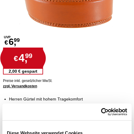
UVP
6,
99
€
4,
99
€
2,00 € gespart
Preise inkl. gesetzlicher MwSt.
zzgl. Versandkosten
Herren Gürtel mit hohem Tragekomfort
hochwertige Qualität mit solider Schnalle
in drei verschiedenen Längen
mit schmal zulaufendem Gürtelende
klassisches und elegantes Look
Diese Webseite verwendet Cookies