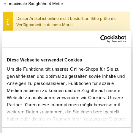
maximale Saughöhe 4 Meter
Dieser Artikel ist online nicht bestellbar. Bitte prüfe die
Verfügbarkeit in deinem Markt.
Um Abholung im Markt nutzen zu können, wähle zunächst
einen Markt
Verfügbarkeit:
Diese Webseite verwendet Cookies
Jetzt prüfen und Markt auswählen
Um die Funktionalität unseres Online-Shops für Sie zu
Menge
gewährleisten und optimal zu gestalten sowie Inhalte und
Anzeigen zu personalisieren, Funktionen für soziale
In den Warenkorb
Medien anbieten zu können und die Zugriffe auf unsere
Website zu analysieren verwenden wir Cookies. Unsere
Merken
Partner führen diese Informationen möglicherweise mit
weiteren Daten zusammen, die Sie ihnen bereitgestellt
haben oder die sie im Rahmen Ihrer Nutzung der Dienste
ZUBEHÖR UND PASSENDE ARTIKEL:
gesammelt haben.