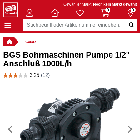
Gewählter Markt:
Noch kein Markt gewählt
0
0
Geräte
BGS Bohrmaschinen Pumpe 1/2"
Anschluß 1000L/h
Vorheriges
N