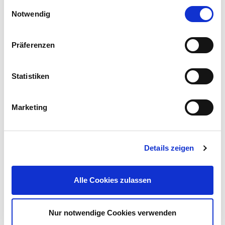
Einwilligungsauswahl
Notwendig
Präferenzen
Einschnitt Gewindebohrer M5 Gewindeschneider
Statistiken
3,89 €
UVP 5,99 €
Marketing
Gleich mitkaufen!
Details zeigen
Beschreibung
Alle Cookies zulassen
Diese praktische
Bohrmaschinenpumpe
ist der ideale Helfer
für kleinere Pumparbeiten.
mehr
Nur notwendige Cookies verwenden