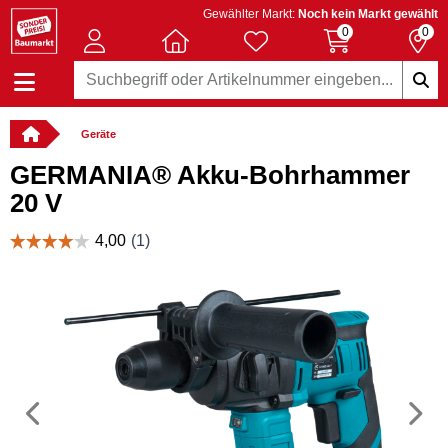
Gewählter Markt:
Noch kein Markt gewählt
0
0
Geräte
GERMANIA® Akku-Bohrhammer
20 V
Vorheriges
N