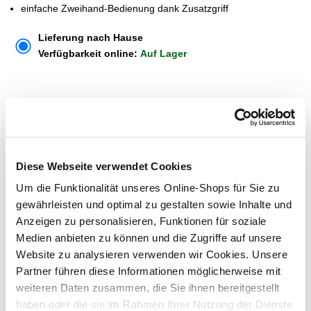
einfache Zweihand-Bedienung dank Zusatzgriff
Lieferung nach Hause
Verfügbarkeit online:
Auf Lager
Um Abholung im Markt nutzen zu können, wähle zunächst
einen Markt
Verfügbarkeit:
Jetzt prüfen und Markt auswählen
Diese Webseite verwendet Cookies
Um die Funktionalität unseres Online-Shops für Sie zu
Menge
gewährleisten und optimal zu gestalten sowie Inhalte und
In den Warenkorb
Anzeigen zu personalisieren, Funktionen für soziale
Medien anbieten zu können und die Zugriffe auf unsere
Website zu analysieren verwenden wir Cookies. Unsere
Merken
Partner führen diese Informationen möglicherweise mit
weiteren Daten zusammen, die Sie ihnen bereitgestellt
ZUBEHÖR UND PASSENDE ARTIKEL:
haben oder die sie im Rahmen Ihrer Nutzung der Dienste