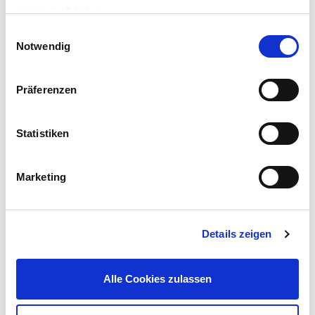
gesammelt haben.
Einwilligungsauswahl
Notwendig
Präferenzen
GERMANIA® Li-Ion Akku 4,0 Ah mit 20 V
Statistiken
44,99 €
UVP 49,95 €
Marketing
Gleich mitkaufen!
Details zeigen
Beschreibung
Der Akku Bohrhammer von GERMANIA® mit Zusatzhandgriff ist
Alle Cookies zulassen
mit seinen zwei Funktionen: Bohren und Hammerbohren
universell einsetzbar.