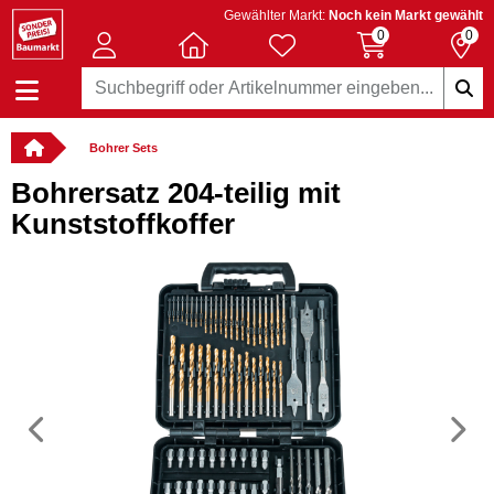
Gewählter Markt:
Noch kein Markt gewählt
0
0
Bohrer Sets
Bohrersatz 204-teilig mit
Kunststoffkoffer
Vorheriges
N