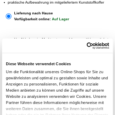
praktische Aufbewahrung im mitgeliefertem Kunststoffkoffer
Lieferung nach Hause
Verfügbarkeit online:
Auf Lager
Um Abholung im Markt nutzen zu können, wähle zunächst
einen Markt
Verfügbarkeit:
Jetzt prüfen und Markt auswählen
Diese Webseite verwendet Cookies
Menge
Um die Funktionalität unseres Online-Shops für Sie zu
gewährleisten und optimal zu gestalten sowie Inhalte und
In den Warenkorb
Anzeigen zu personalisieren, Funktionen für soziale
Medien anbieten zu können und die Zugriffe auf unsere
Merken
Website zu analysieren verwenden wir Cookies. Unsere
Partner führen diese Informationen möglicherweise mit
ZUBEHÖR UND PASSENDE ARTIKEL:
weiteren Daten zusammen, die Sie ihnen bereitgestellt
haben oder die sie im Rahmen Ihrer Nutzung der Dienste