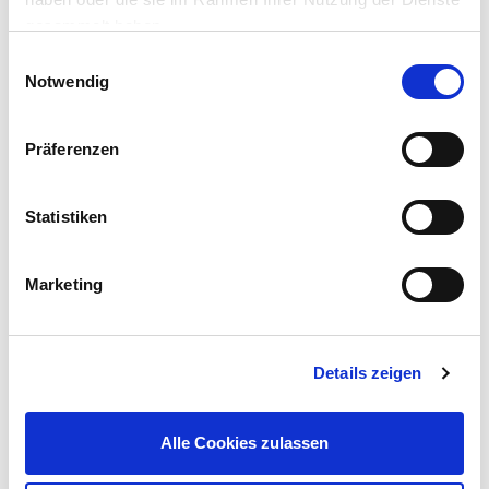
gesammelt haben.
Einwilligungsauswahl
Notwendig
Präferenzen
Steinbohrersatz 10-teilig, 3-10 mm, mit Bohrstaubfänger
Statistiken
9,99 €
UVP 14,99 €
Marketing
Gleich mitkaufen!
Details zeigen
Beschreibung
Das umfangreiche 204-teilige Bohrer-Set überzeugt mit einer
Alle Cookies zulassen
sorgfältigen Zusammenstellung von Bohrertypen, Adapter und
Verlängerungen.