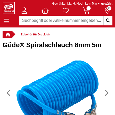
Gewählter Markt:
Noch kein Markt gewählt
0
0
Zubehör für Druckluft
Güde® Spiralschlauch 8mm 5m
Vorheriges
N