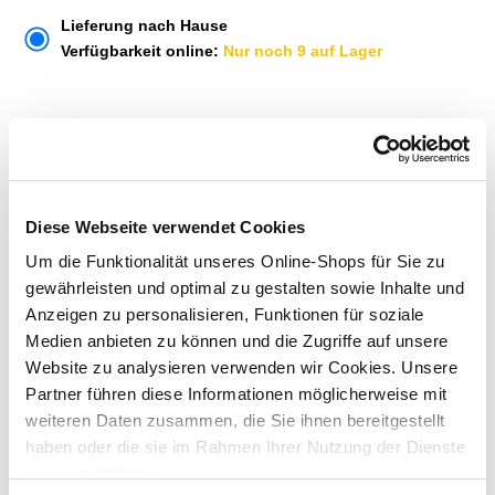
Lieferung nach Hause
Verfügbarkeit online:
Nur noch 9 auf Lager
Um Abholung im Markt nutzen zu können, wähle zunächst
einen Markt
Verfügbarkeit:
Jetzt prüfen und Markt auswählen
Diese Webseite verwendet Cookies
Um die Funktionalität unseres Online-Shops für Sie zu
Menge
gewährleisten und optimal zu gestalten sowie Inhalte und
In den Warenkorb
Anzeigen zu personalisieren, Funktionen für soziale
Medien anbieten zu können und die Zugriffe auf unsere
Website zu analysieren verwenden wir Cookies. Unsere
Merken
Partner führen diese Informationen möglicherweise mit
weiteren Daten zusammen, die Sie ihnen bereitgestellt
ZUBEHÖR UND PASSENDE ARTIKEL:
haben oder die sie im Rahmen Ihrer Nutzung der Dienste
gesammelt haben.