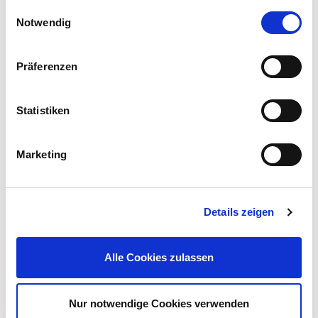
Einwilligungsauswahl
Notwendig
Präferenzen
Güde® Farbspritzpistole Profi-M Druckluft
Statistiken
22,99 €
UVP 26,95 €
Marketing
Gleich mitkaufen!
Details zeigen
Beschreibung
Alle Cookies zulassen
Der DL Druckluft-Spiralschlauch mit einer Länge von 5 m ist die
ideale Wahl für vielseitige Anwendungen.
mehr
Nur notwendige Cookies verwenden
Bewertungen