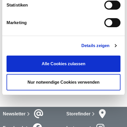
Statistiken
Das Stichsägeblatt von Drillcraft ist passend für AEG, Bosch,
Metabo, Makita und weitere Maschinen. Es hat 18 Zähne, die
sich in einem Abstand von 4,0 mm verteilen.
Marketing
mehr
Details zeigen
Bewertungen
Bewertungen lesen
Alle Cookies zulassen
Versandkosten
Nur notwendige Cookies verwenden
mehr
Newsletter
Storefinder