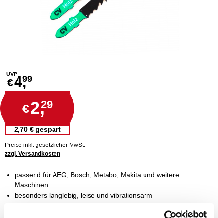
UVP
4,
99
€
2,
29
€
2,70 € gespart
Preise inkl. gesetzlicher MwSt.
zzgl. Versandkosten
passend für AEG, Bosch, Metabo, Makita und weitere
Maschinen
besonders langlebig, leise und vibrationsarm
hochflexibler Sägeblattstahl, ideal für schnelles Arbeiten
geeignet für Holz, kunststoffbeschichtete Hölzer, Kunststoffe