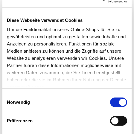
Präzisionswerkzeug von Drillcraft Werkzeuge
Diese Webseite verwendet Cookies
Lieferung nach Hause
Um die Funktionalität unseres Online-Shops für Sie zu
Verfügbarkeit online:
Nur noch 1 auf Lager
gewährleisten und optimal zu gestalten sowie Inhalte und
Anzeigen zu personalisieren, Funktionen für soziale
Medien anbieten zu können und die Zugriffe auf unsere
Um Abholung im Markt nutzen zu können, wähle zunächst
Website zu analysieren verwenden wir Cookies. Unsere
einen Markt
Partner führen diese Informationen möglicherweise mit
Verfügbarkeit:
weiteren Daten zusammen, die Sie ihnen bereitgestellt
Jetzt prüfen und Markt auswählen
haben oder die sie im Rahmen Ihrer Nutzung der Dienste
gesammelt haben.
Menge
Einwilligungsauswahl
In den Warenkorb
Notwendig
Merken
Präferenzen
Beschreibung