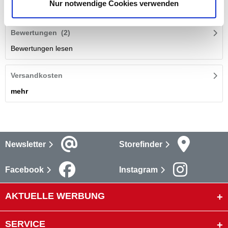
Nur notwendige Cookies verwenden
und ideal für jede Werkstatt.
mehr
Bewertungen
(2)
Bewertungen lesen
Versandkosten
mehr
Newsletter
Storefinder
Facebook
Instagram
AKTUELLE WERBUNG
SERVICE