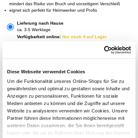
mindert das Risiko von Bruch und vorzeitigem Verschleiß
eignet sich perfekt für Heimwerker und Profis
Lieferung nach Hause
ca. 3-5 Werktage
Verfügbarkeit online:
Nur noch 4 auf Lager
Um Abholung im Markt nutzen zu können, wähle zunächst
einen Markt
Verfügbarkeit:
Diese Webseite verwendet Cookies
Jetzt prüfen und Markt auswählen
Um die Funktionalität unseres Online-Shops für Sie zu
gewährleisten und optimal zu gestalten sowie Inhalte und
Menge
Anzeigen zu personalisieren, Funktionen für soziale
In den Warenkorb
Medien anbieten zu können und die Zugriffe auf unsere
Website zu analysieren verwenden wir Cookies. Unsere
Partner führen diese Informationen möglicherweise mit
Merken
weiteren Daten zusammen, die Sie ihnen bereitgestellt
haben oder die sie im Rahmen Ihrer Nutzung der Dienste
ZUBEHÖR UND PASSENDE ARTIKEL: