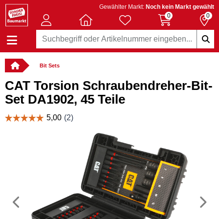
Gewählter Markt:
Noch kein Markt gewählt
0
0
Bit Sets
CAT Torsion Schraubendreher-Bit-
Set DA1902, 45 Teile
Vorheriges
N