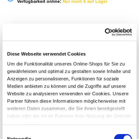
Verfügbarkeit online:
Nur noch 6 auf Lager
Um Abholung im Markt nutzen zu können, wähle zunächst
einen Markt
Verfügbarkeit:
Jetzt prüfen und Markt auswählen
Diese Webseite verwendet Cookies
Menge
Um die Funktionalität unseres Online-Shops für Sie zu
gewährleisten und optimal zu gestalten sowie Inhalte und
In den Warenkorb
Anzeigen zu personalisieren, Funktionen für soziale
Medien anbieten zu können und die Zugriffe auf unsere
Merken
Website zu analysieren verwenden wir Cookies. Unsere
Partner führen diese Informationen möglicherweise mit
weiteren Daten zusammen, die Sie ihnen bereitgestellt
ZUBEHÖR UND PASSENDE ARTIKEL:
haben oder die sie im Rahmen Ihrer Nutzung der Dienste
gesammelt haben.
Einwilligungsauswahl
Notwendig