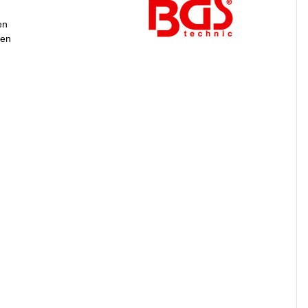
en
gen