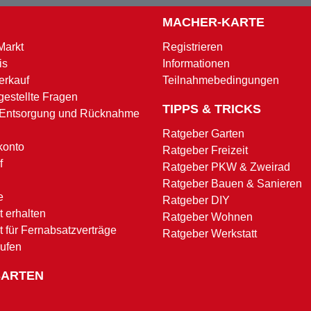
MACHER-KARTE
Markt
Registrieren
is
Informationen
erkauf
Teilnahmebedingungen
gestellte Fragen
TIPPS & TRICKS
 Entsorgung und Rücknahme
Ratgeber Garten
konto
Ratgeber Freizeit
f
Ratgeber PKW & Zweirad
Ratgeber Bauen & Sanieren
e
Ratgeber DIY
 erhalten
Ratgeber Wohnen
t für Fernabsatzverträge
Ratgeber Werkstatt
rufen
SARTEN