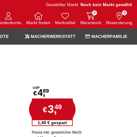
Gewählter Markt:
Noch kein Markt gewählt
0
0
undenkonto
Markt finden
Merkzettel
Warenkorb
Reservierung
OTE
MACHERWERKSTATT
MACHERFAMILIE
UVP
4,
89
€
3,
49
€
1,40 € gespart
Preise inkl. gesetzlicher MwSt.