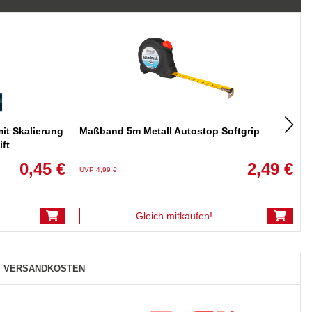
it Skalierung
Maßband 5m Metall Autostop Softgrip
ift
0,45 €
2,49 €
UVP 4,99 €
U
Gleich mitkaufen!
VERSANDKOSTEN