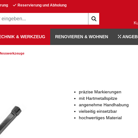
erung
Reservierung und Abholung
K
ECHNIK & WERKZEUG
RENOVIEREN & WOHNEN
ANGEB
 Messwerkzeuge
präzise Markierungen
mit Hartmetallspitze
angenehme Handhabung
vielseitig einsetzbar
hochwertiges Material