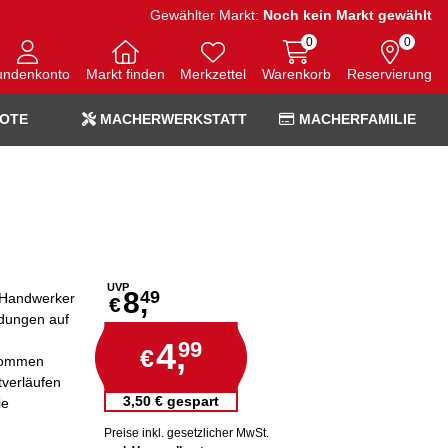
Gewählter Markt:
Noch kein Markt gewählt
0
0
undenkonto
Markt finden
Merkzettel
Warenkorb
Reservierung
OTE
MACHERWERKSTATT
MACHERFAMILIE
UVP
8,
49
n Handwerker
€
ndungen auf
4,
99
€
nommen
tverläufen
3,50 € gespart
ie
Preise inkl. gesetzlicher MwSt.