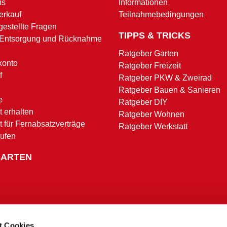
is
Informationen
erkauf
Teilnahmebedingungen
gestellte Fragen
TIPPS & TRICKS
 Entsorgung und Rücknahme
Ratgeber Garten
konto
Ratgeber Freizeit
f
Ratgeber PKW & Zweirad
Ratgeber Bauen & Sanieren
e
Ratgeber DIY
 erhalten
Ratgeber Wohnen
t für Fernabsatzverträge
Ratgeber Werkstatt
rufen
SARTEN
t Cookies