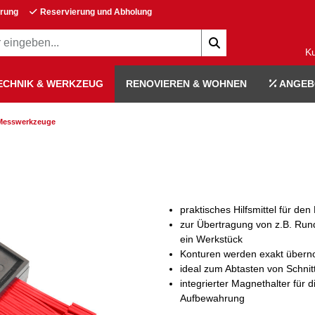
erung
Reservierung und Abholung
K
ECHNIK & WERKZEUG
RENOVIEREN & WOHNEN
ANGEB
 Messwerkzeuge
praktisches Hilfsmittel für de
zur Übertragung von z.B. Ru
ein Werkstück
Konturen werden exakt über
ideal zum Abtasten von Schnit
integrierter Magnethalter für d
Aufbewahrung