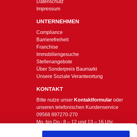
Datenschutz
Impressum
UNTERNEHMEN
Compliance
Barrierefreiheit
Franchise
Immobiliengesuche
Stellenangebote
Über Sonderpreis Baumarkt
Unsere Soziale Verantwortung
KONTAKT
Bitte nutze unser
Kontaktformular
oder
unseren telefonischen Kundenservice
09568 897270-270
Mo. bis Do.: 8 – 12 und 13 – 16 Uhr
Fr.: 8 – 13 Uhr.
(ausgenommen bundesweite & bayerische