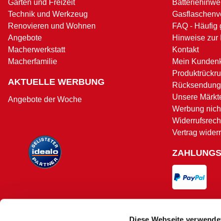
Garten und Freizeit
Batteriehinwe
Technik und Werkzeug
Gasflaschenv
Renovieren und Wohnen
FAQ - Häufig 
Angebote
Hinweise zur
Macherwerkstatt
Kontakt
Macherfamilie
Mein Kunden
Produktrückru
AKTUELLE WERBUNG
Rücksendung
Unsere Märkt
Angebote der Woche
Werbung nicht
Widerrufsrech
Vertrag wider
ZAHLUNG
VERSAND
Diese Webseite verwende