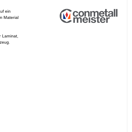
uf ein
m Material
r Laminat,
kzeug.