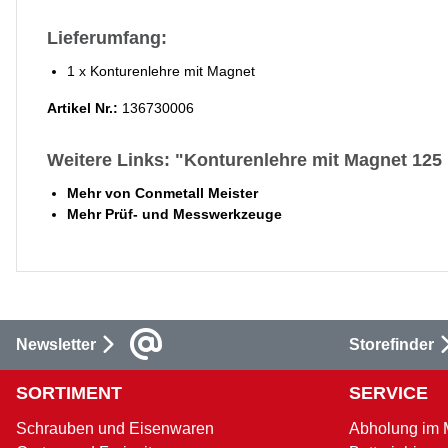
Lieferumfang:
1 x Konturenlehre mit Magnet
Artikel Nr.:
136730006
Weitere Links: "Konturenlehre mit Magnet 12
Mehr von Conmetall Meister
Mehr Prüf- und Messwerkzeuge
Newsletter
Storefinder
SORTIMENT
SERVICE
Schrauben und Eisenwaren
Abholung im 