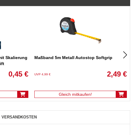
it Skalierung
Maßband 5m Metall Autostop Softgrip
ift
0,45 €
2,49 €
UVP 4,99 €
U
Gleich mitkaufen!
VERSANDKOSTEN