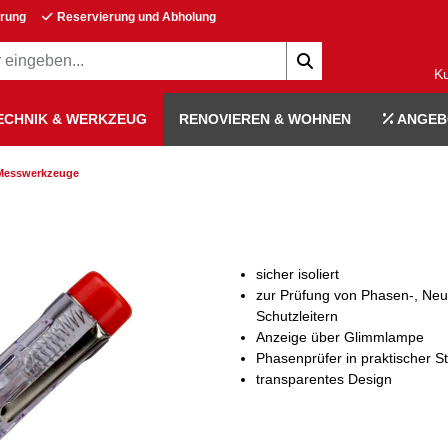
erung
Reservierung und Abholung
K
ECHNIK & WERKZEUG
RENOVIEREN & WOHNEN
ANGEB
 Messwerkzeuge
sicher isoliert
zur Prüfung von Phasen-, Neu
Schutzleitern
Anzeige über Glimmlampe
Phasenprüfer in praktischer St
transparentes Design