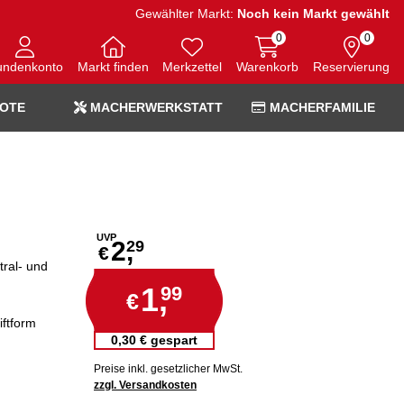
Gewählter Markt:
Noch kein Markt gewählt
0
0
undenkonto
Markt finden
Merkzettel
Warenkorb
Reservierung
OTE
MACHERWERKSTATT
MACHERFAMILIE
UVP
2,
29
€
tral- und
1,
99
€
iftform
0,30 € gespart
Preise inkl. gesetzlicher MwSt.
zzgl. Versandkosten