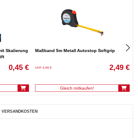
it Skalierung
Maßband 5m Metall Autostop Softgrip
ift
0,45 €
2,49 €
UVP 4,99 €
U
Gleich mitkaufen!
VERSANDKOSTEN