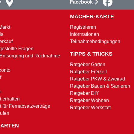
Facebook
MACHER-KARTE
Markt
Registrieren
is
Informationen
erkauf
Teilnahmebedingungen
gestellte Fragen
TIPPS & TRICKS
 Entsorgung und Rücknahme
Ratgeber Garten
konto
Ratgeber Freizeit
f
Ratgeber PKW & Zweirad
Ratgeber Bauen & Sanieren
e
Ratgeber DIY
 erhalten
Ratgeber Wohnen
t für Fernabsatzverträge
Ratgeber Werkstatt
rufen
SARTEN