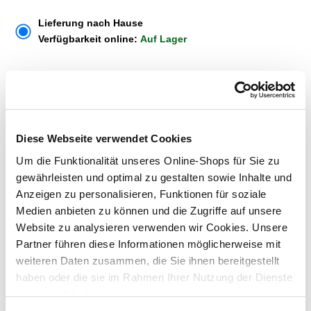
Lieferung nach Hause
Verfügbarkeit online:
Auf Lager
Um Abholung im Markt nutzen zu können, wähle zunächst
einen Markt
Verfügbarkeit:
Jetzt prüfen und Markt auswählen
Diese Webseite verwendet Cookies
Um die Funktionalität unseres Online-Shops für Sie zu
Menge
gewährleisten und optimal zu gestalten sowie Inhalte und
Anzeigen zu personalisieren, Funktionen für soziale
In den Warenkorb
Medien anbieten zu können und die Zugriffe auf unsere
Website zu analysieren verwenden wir Cookies. Unsere
Merken
Partner führen diese Informationen möglicherweise mit
weiteren Daten zusammen, die Sie ihnen bereitgestellt
haben oder die sie im Rahmen Ihrer Nutzung der Dienste
ZUBEHÖR UND PASSENDE ARTIKEL:
gesammelt haben.