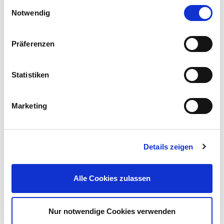
Einwilligungsauswahl
Notwendig
Präferenzen
Lineal 30 cm aus rostfreiem Edelstahl
Statistiken
1,99 €
UVP 2,95 €
Marketing
Gleich mitkaufen!
Details zeigen
Beschreibung
Alle Cookies zulassen
Alles gerade? Diese Frage beantwortet man am besten mit
dieser GERMANIA® Wasserwaage.
mehr
Nur notwendige Cookies verwenden
Bewertungen
(1)