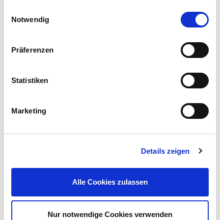
Einwilligungsauswahl
Notwendig
Präferenzen
Statistiken
Holzkeil Sortiment 6 Stück Axtstiel Beilstiel
2,99 €
Marketing
UVP 4,99 €
Gleich mitkaufen!
Details zeigen
Beschreibung
Alle Cookies zulassen
Laubsägebogen 300mm Stahlrohr Bügelsäge Laubsäge
Handsäge Sägebogen
mehr
Nur notwendige Cookies verwenden