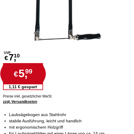
UVP
7,
10
€
5,
99
€
1,11 € gespart
Preise inkl. gesetzlicher MwSt.
zzgl. Versandkosten
Laubsägebogen aus Stahlrohr
stabile Ausführung, leicht und handlich
mit ergonomischem Holzgriff
für Laubsägeblätter mit einer Länge von ca. 14 cm