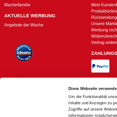
Macherfamilie
Mein Kunden
Produktrückru
AKTUELLE WERBUNG
Rücksendung
Unsere Märkt
Angebote der Woche
Werbung nicht
Widerrufsrech
Vertrag wider
ZAHLUNG
VERSAND
Diese Webseite verwende
Um die Funktionalität unse
Versand und 
Inhalte und Anzeigen zu pe
Zugriffe auf unsere Websi
Informationen möglicherwe