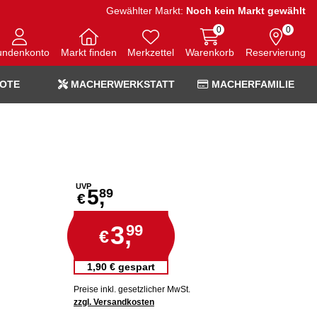
Gewählter Markt:
Noch kein Markt gewählt
0
0
undenkonto
Markt finden
Merkzettel
Warenkorb
Reservierung
OTE
MACHERWERKSTATT
MACHERFAMILIE
UVP
5,
89
€
3,
99
€
1,90 € gespart
Preise inkl. gesetzlicher MwSt.
zzgl. Versandkosten