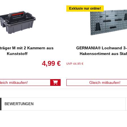
Exklusiv nur online!
räger M mit 2 Kammern aus
GERMANIA® Lochwand 3-te
Kunststoff
Hakensortiment aus Sta
4,99 €
UVP 44,95 €
leich mitkaufen!
Gleich mitkaufen!
BEWERTUNGEN