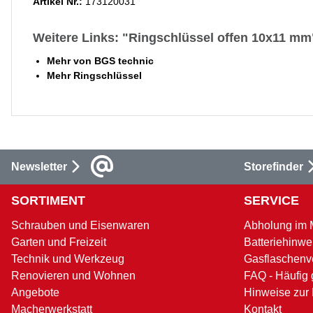
Artikel Nr.:
173120031
Weitere Links: "Ringschlüssel offen 10x11 mm
Mehr von BGS technic
Mehr Ringschlüssel
Newsletter
Storefinder
SORTIMENT
SERVICE
Schrauben und Eisenwaren
Abholung im 
Garten und Freizeit
Batteriehinwe
Technik und Werkzeug
Gasflaschenv
Renovieren und Wohnen
FAQ - Häufig 
Angebote
Hinweise zur
Macherwerkstatt
Kontakt