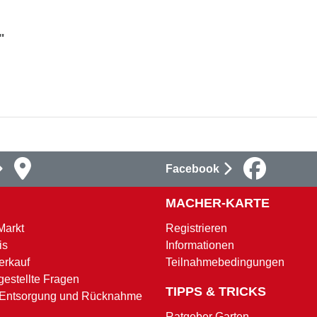
"
Facebook
MACHER-KARTE
Markt
Registrieren
is
Informationen
erkauf
Teilnahmebedingungen
gestellte Fragen
TIPPS & TRICKS
 Entsorgung und Rücknahme
Ratgeber Garten