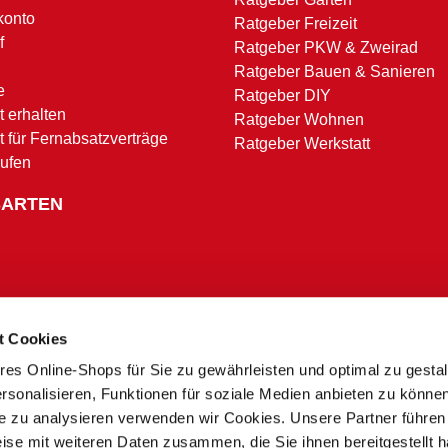
konto
Ratgeber Freizeit
f
Ratgeber PKW & Zweirad
Ratgeber Bauen & Sanieren
e
Ratgeber DIY
 erhalten
Ratgeber Wohnen
t für Fernabsatzverträge
Ratgeber Werkstatt
rufen
SARTEN
t Cookies
res Online-Shops für Sie zu gewährleisten und optimal zu gesta
Zahlungsbedingungen
rsonalisieren, Funktionen für soziale Medien anbieten zu könne
te zu analysieren verwenden wir Cookies. Unsere Partner führen
ise mit weiteren Daten zusammen, die Sie ihnen bereitgestellt h