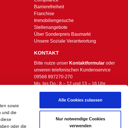
Barrierefreiheit
Franchise
Immobiliengesuche
Stellenangebote
Über Sonderpreis Baumarkt
Unsere Soziale Verantwortung
KONTAKT
Bitte nutze unser
Kontaktformular
oder
unseren telefonischen Kundenservice
09568 897270-270
Mo. bis Do.: 8 – 12 und 13 – 16 Uhr
Fr.: 8 – 13 Uhr.
(ausgenommen bundesweite & bayerische
Alle Cookies zulassen
Feiertage)
lten sowie
n und die
Nur notwendige Cookies
 diese
verwenden
aben oder die