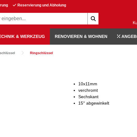
erung
Reservierung und Abholung
K
ECHNIK & WERKZEUG
RENOVIEREN & WOHNEN
ANGEB
schlüssel
Ringschlüssel
10x11mm
verchromt
Sechskant
15° abgewinkelt