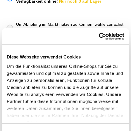
Verfügbarkeit online:
Nur noch 3 auf Lager
Um Abholung im Markt nutzen zu können, wähle zunächst
einen Markt
Verfügbarkeit:
Jetzt prüfen und Markt auswählen
Diese Webseite verwendet Cookies
Menge
Um die Funktionalität unseres Online-Shops für Sie zu
In den Warenkorb
gewährleisten und optimal zu gestalten sowie Inhalte und
Anzeigen zu personalisieren, Funktionen für soziale
Merken
Medien anbieten zu können und die Zugriffe auf unsere
Website zu analysieren verwenden wir Cookies. Unsere
Partner führen diese Informationen möglicherweise mit
ZUBEHÖR UND PASSENDE ARTIKEL:
weiteren Daten zusammen, die Sie ihnen bereitgestellt
haben oder die sie im Rahmen Ihrer Nutzung der Dienste
gesammelt haben.