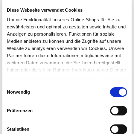
Diese Webseite verwendet Cookies
Lieferung nach Hause
Verfügbarkeit online:
Auf Lager
Um die Funktionalität unseres Online-Shops für Sie zu
gewährleisten und optimal zu gestalten sowie Inhalte und
Anzeigen zu personalisieren, Funktionen für soziale
Um Abholung im Markt nutzen zu können, wähle zunächst
Medien anbieten zu können und die Zugriffe auf unsere
einen Markt
Website zu analysieren verwenden wir Cookies. Unsere
Verfügbarkeit:
Partner führen diese Informationen möglicherweise mit
Jetzt prüfen und Markt auswählen
weiteren Daten zusammen, die Sie ihnen bereitgestellt
haben oder die sie im Rahmen Ihrer Nutzung der Dienste
Menge
gesammelt haben.
In den Warenkorb
Einwilligungsauswahl
Notwendig
Merken
Präferenzen
Beschreibung
Der
Statistiken
Universal-Autoschwamm
von
Nigrin
ist sehr saugfähig