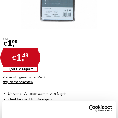
UVP
1,
99
€
1,
49
€
0,50 € gespart
Preise inkl. gesetzlicher MwSt.
zzgl. Versandkosten
Universal Autoschwamm von Nigrin
ideal für die KFZ Reinigung
sehr saugfähig und schonend
waschbar bis 90°C
Universalschwamm im handlichen Format