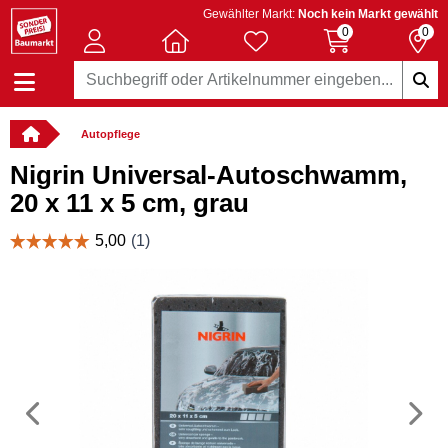
Gewählter Markt:
Noch kein Markt gewählt
0
0
Autopflege
Nigrin Universal-Autoschwamm,
20 x 11 x 5 cm, grau
Vorheriges
N