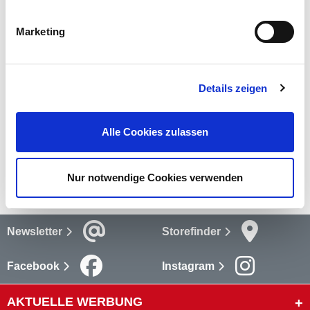
und schonend zu dem Fahrzeug. Das handliche Format sorgt
für einfachen Einsatz.
Marketing
mehr
Bewertungen
(1)
Details zeigen
Bewertungen lesen
Alle Cookies zulassen
Versandkosten
mehr
Nur notwendige Cookies verwenden
Newsletter
Storefinder
Facebook
Instagram
AKTUELLE WERBUNG