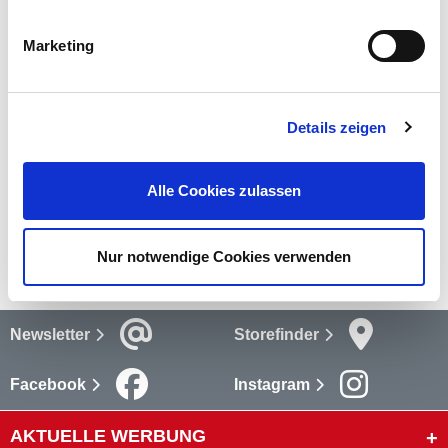
lässt sich durch die zwei Saugnäpfe einfach an der
Windschutzscheibe anbringen.
Marketing
mehr
Bewertungen
(2)
Details zeigen
Bewertungen lesen
Alle Cookies zulassen
Versandkosten
mehr
Nur notwendige Cookies verwenden
Newsletter
Storefinder
Facebook
Instagram
AKTUELLE WERBUNG