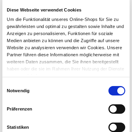
Diese Webseite verwendet Cookies
Lieferung nach Hause
Verfügbarkeit online:
Nur noch 6 auf Lager
Um die Funktionalität unseres Online-Shops für Sie zu
gewährleisten und optimal zu gestalten sowie Inhalte und
Anzeigen zu personalisieren, Funktionen für soziale
Um Abholung im Markt nutzen zu können, wähle zunächst
Medien anbieten zu können und die Zugriffe auf unsere
einen Markt
Website zu analysieren verwenden wir Cookies. Unsere
Verfügbarkeit:
Partner führen diese Informationen möglicherweise mit
Jetzt prüfen und Markt auswählen
weiteren Daten zusammen, die Sie ihnen bereitgestellt
haben oder die sie im Rahmen Ihrer Nutzung der Dienste
Menge
gesammelt haben.
In den Warenkorb
Einwilligungsauswahl
Notwendig
Merken
Präferenzen
Beschreibung
Diese blaue, neutral gehaltenen
Statistiken
Parkscheibe
ohne Werbung