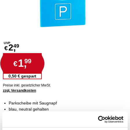
UVP
2,
49
€
1,
99
€
0,50 € gespart
Preise inkl. gesetzlicher MwSt.
zzgl. Versandkosten
Parkscheibe mit Saugnapf
blau, neutral gehalten
ohne Werbung
nach Euro Norm
einfache Befestigung