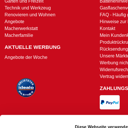
Garten und Freizeit
Batteriehinwe
Technik und Werkzeug
Gasflaschenv
Renovieren und Wohnen
FAQ - Häufig 
Angebote
Hinweise zur
Macherwerkstatt
Kontakt
Macherfamilie
Mein Kunden
Produktrückru
AKTUELLE WERBUNG
Rücksendung
Unsere Märkt
Angebote der Woche
Werbung nicht
Widerrufsrech
Vertrag wider
ZAHLUNG
VERSAND
Diese Webseite verwende