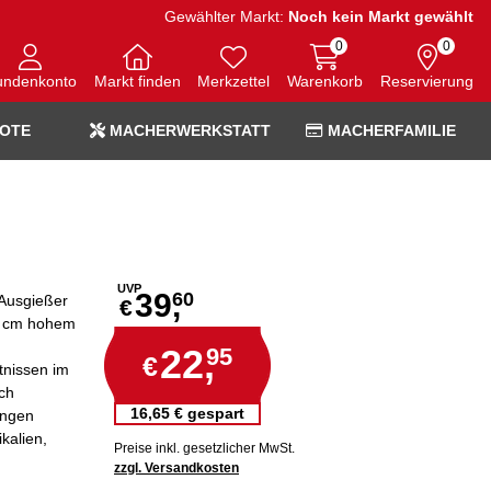
Gewählter Markt:
Noch kein Markt gewählt
0
0
undenkonto
Markt finden
Merkzettel
Warenkorb
Reservierung
OTE
MACHERWERKSTATT
MACHERFAMILIE
UVP
39,
60
 Ausgießer
€
2 cm hohem
22,
95
€
tnissen im
ch
16,65 € gespart
ungen
kalien,
Preise inkl. gesetzlicher MwSt.
zzgl. Versandkosten