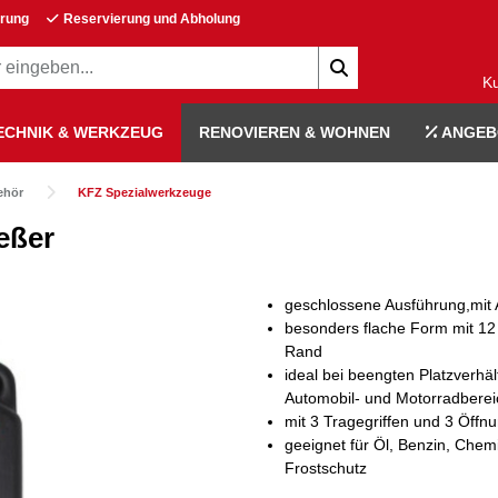
erung
Reservierung und Abholung
K
ECHNIK & WERKZEUG
RENOVIEREN & WOHNEN
ANGEB
ehör
KFZ Spezialwerkzeuge
eßer
geschlossene Ausführung,mit
besonders flache Form mit 1
Rand
ideal bei beengten Platzverhäl
Automobil- und Motorradberei
mit 3 Tragegriffen und 3 Öffn
geeignet für Öl, Benzin, Chemi
Frostschutz