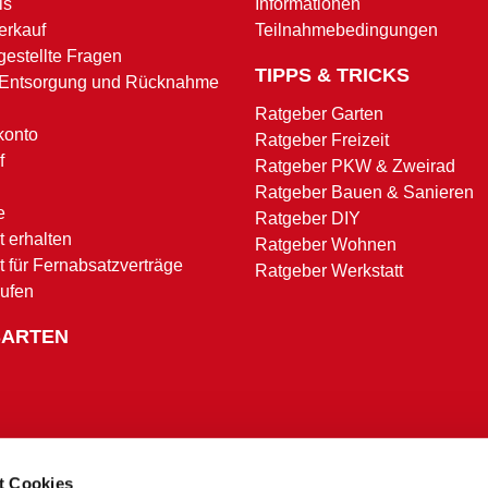
is
Informationen
erkauf
Teilnahmebedingungen
gestellte Fragen
TIPPS & TRICKS
 Entsorgung und Rücknahme
Ratgeber Garten
konto
Ratgeber Freizeit
f
Ratgeber PKW & Zweirad
Ratgeber Bauen & Sanieren
e
Ratgeber DIY
 erhalten
Ratgeber Wohnen
t für Fernabsatzverträge
Ratgeber Werkstatt
rufen
SARTEN
t Cookies