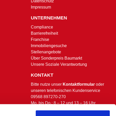
Datenschutz
Impressum
UNTERNEHMEN
Compliance
Barrierefreiheit
Franchise
Immobiliengesuche
Stellenangebote
Über Sonderpreis Baumarkt
Unsere Soziale Verantwortung
KONTAKT
Bitte nutze unser
Kontaktformular
oder
unseren telefonischen Kundenservice
09568 897270-270
Mo. bis Do.: 8 – 12 und 13 – 16 Uhr
Fr.: 8 – 13 Uhr.
(ausgenommen bundesweite & bayerische