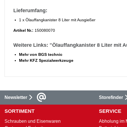
Lieferumfang:
1 x Ölauffangkanister 8 Liter mit Ausgießer
Artikel Nr.:
150080070
Weitere Links: "Ölauffangkanister 8 Liter mit 
Mehr von BGS technic
Mehr KFZ Spezialwerkzeuge
Newsletter
Storefinder
SORTIMENT
SERVICE
Schrauben und Eisenwaren
Abholung im 