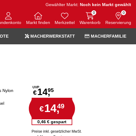
Gewählter Markt:
Noch kein Markt gewählt
0
0
undenkonto
Markt finden
Merkzettel
Warenkorb
Reservierung
OTE
MACHERWERKSTATT
MACHERFAMILIE
UVP
14,
95
s Nylon
€
sel
14,
49
€
0,46 € gespart
Preise inkl. gesetzlicher MwSt.