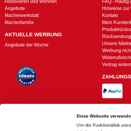
Renovieren und Wohnen
FAQ - Häufig 
Angebote
Hinweise zur
Macherwerkstatt
Kontakt
Macherfamilie
Mein Kunden
Produktrückru
AKTUELLE WERBUNG
Rücksendung
Unsere Märkt
Angebote der Woche
Werbung nicht
Widerrufsrech
Vertrag wider
ZAHLUNG
VERSAND
Diese Webseite verwende
Um die Funktionalität unse