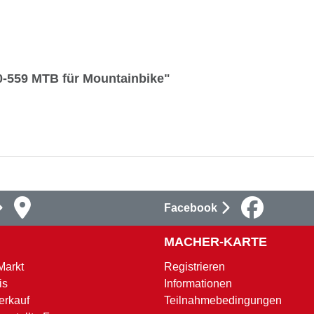
0-559 MTB für Mountainbike"
Facebook
MACHER-KARTE
Markt
Registrieren
is
Informationen
erkauf
Teilnahmebedingungen