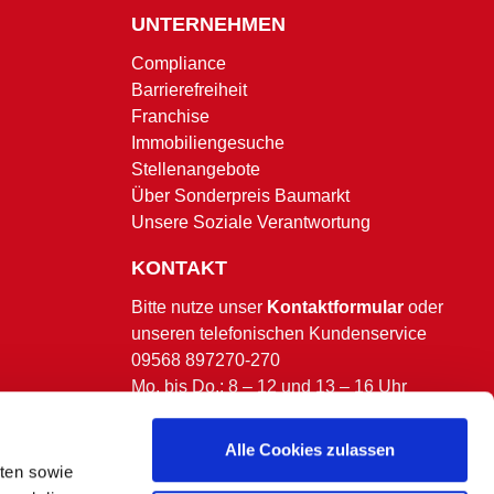
UNTERNEHMEN
Compliance
Barrierefreiheit
Franchise
Immobiliengesuche
Stellenangebote
Über Sonderpreis Baumarkt
Unsere Soziale Verantwortung
KONTAKT
Bitte nutze unser
Kontaktformular
oder
unseren telefonischen Kundenservice
09568 897270-270
Mo. bis Do.: 8 – 12 und 13 – 16 Uhr
Fr.: 8 – 13 Uhr.
(ausgenommen bundesweite & bayerische
Alle Cookies zulassen
Feiertage)
lten sowie