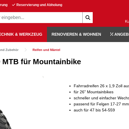
erung
Reservierung und Abholung
K
ECHNIK & WERKZEUG
RENOVIEREN & WOHNEN
ANGEB
und Zubehör
Reifen und Mäntel
 MTB für Mountainbike
Fahrradreifen 26 x 1,9 Zoll au
für 26" Mountainbikes
schneller und einfacher Wech
passend für Felgen 17-27 mm
auch für 47 bis 54-559