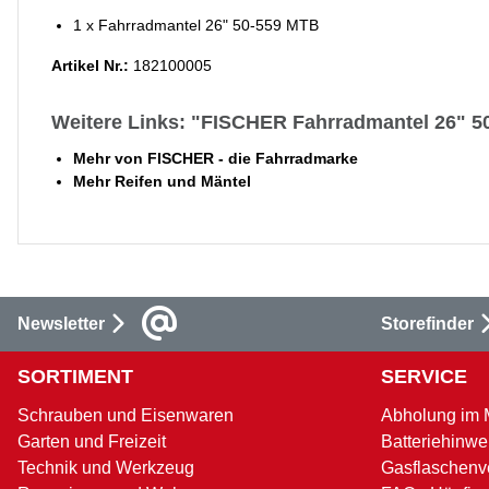
1 x Fahrradmantel 26" 50-559 MTB
Artikel Nr.:
182100005
Weitere Links: "FISCHER Fahrradmantel 26" 5
Mehr von FISCHER - die Fahrradmarke
Mehr Reifen und Mäntel
Newsletter
Storefinder
SORTIMENT
SERVICE
Schrauben und Eisenwaren
Abholung im 
Garten und Freizeit
Batteriehinwe
Technik und Werkzeug
Gasflaschenv