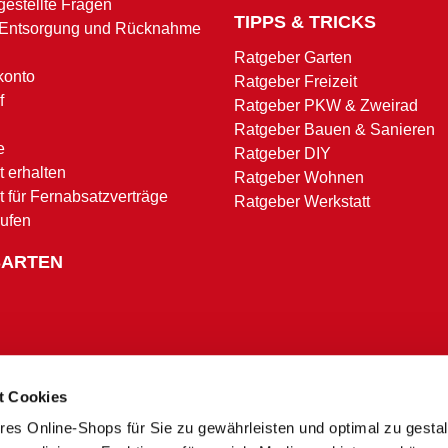
gestellte Fragen
TIPPS & TRICKS
 Entsorgung und Rücknahme
Ratgeber Garten
konto
Ratgeber Freizeit
f
Ratgeber PKW & Zweirad
Ratgeber Bauen & Sanieren
e
Ratgeber DIY
 erhalten
Ratgeber Wohnen
t für Fernabsatzverträge
Ratgeber Werkstatt
rufen
SARTEN
t Cookies
res Online-Shops für Sie zu gewährleisten und optimal zu gesta