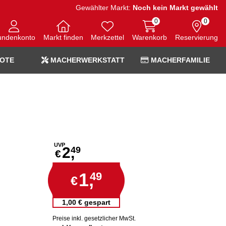
Gewählter Markt:
Noch kein Markt gewählt
0
0
undenkonto
Markt finden
Merkzettel
Warenkorb
Reservierung
OTE
MACHERWERKSTATT
MACHERFAMILIE
UVP
2,
49
€
1,
49
€
1,00 € gespart
Preise inkl. gesetzlicher MwSt.