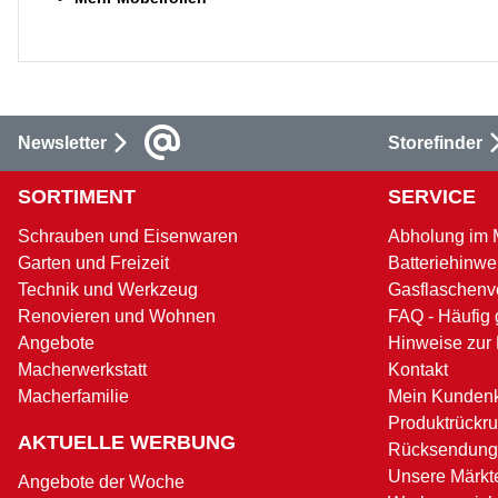
Newsletter
Storefinder
SORTIMENT
SERVICE
Schrauben und Eisenwaren
Abholung im 
Garten und Freizeit
Batteriehinwe
Technik und Werkzeug
Gasflaschenv
Renovieren und Wohnen
FAQ - Häufig 
Angebote
Hinweise zur
Macherwerkstatt
Kontakt
Macherfamilie
Mein Kunden
Produktrückru
AKTUELLE WERBUNG
Rücksendung
Unsere Märkt
Angebote der Woche