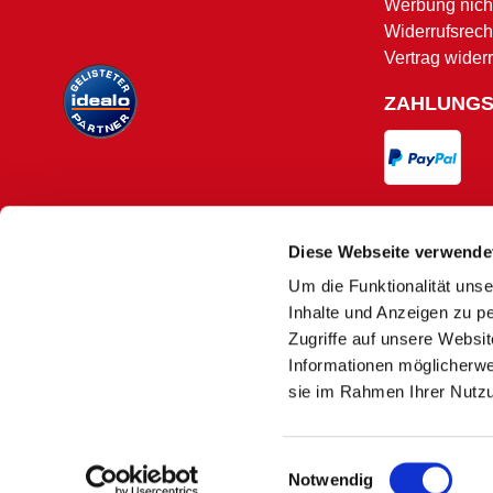
Werbung nicht
Widerrufsrech
Vertrag wider
ZAHLUNG
VERSAND
Diese Webseite verwende
Um die Funktionalität unse
Versand und 
Inhalte und Anzeigen zu pe
Zugriffe auf unsere Websi
Informationen möglicherwe
sie im Rahmen Ihrer Nutz
Es kann
1)
Nur solange der Vorrat reicht. Aufgrund
Einwilligungsauswahl
2)
Macher
Notwendig