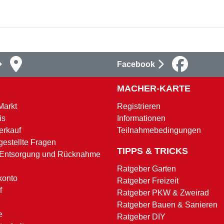
Facebook
MACHER-KARTE
Markt
Registrieren
is
Informationen
erkauf
Teilnahmebedingungen
gestellte Fragen
TIPPS & TRICKS
 Entsorgung und Rücknahme
Ratgeber Garten
konto
Ratgeber Freizeit
f
Ratgeber PKW & Zweirad
Ratgeber Bauen & Sanieren
e
Ratgeber DIY