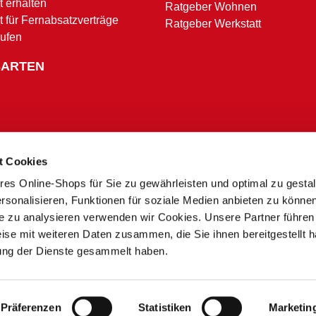
 erhalten
Ratgeber Wohnen
t für Fernabsatzverträge
Ratgeber Werkstatt
rufen
SARTEN
t Cookies
res Online-Shops für Sie zu gewährleisten und optimal zu gesta
Zahlungsbedingungen
rsonalisieren, Funktionen für soziale Medien anbieten zu könne
te zu analysieren verwenden wir Cookies. Unsere Partner führen
ise mit weiteren Daten zusammen, die Sie ihnen bereitgestellt h
* Alle Preise in Euro inkl. MwSt. und zzgl. Service- und Versandkosten.
ung der Dienste gesammelt haben.
** Ausgenommen Speditions- und Sperrgutzuschläge
*** Nur in teilnehmenden Märkten
 zu Preisunterschieden zwischen dem Onlineshop und unseren Sonderpreis Baumärkten vor Ort
 der Nachfrage kann es zu Lieferverzögerungen oder Fehlbeständen kommen. Sie erhalten in dies
produkt-Angebote nur gültig für den aktuellen Werbezeitraum und in teilnehmenden stationären
Präferenzen
Statistiken
Marketin
© 2013 - 2026 Sonderpreis Baumarkt