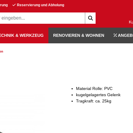
erung
Reservierung und Abholung
K
ECHNIK & WERKZEUG
RENOVIEREN & WOHNEN
ANGEB
en
Material Rolle: PVC
kugelgelagertes Gelenk
Tragkraft: ca. 25kg