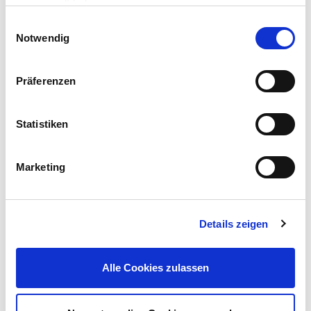
gesammelt haben.
Einwilligungsauswahl
Notwendig
Präferenzen
Werk- und Spanntisch klappbar 60,5 x 63 x 78,5 cm
Statistiken
18,95 €
UVP 24,99 €
Marketing
Gleich mitkaufen!
Details zeigen
Beschreibung
Extrem helle LED-Multifunktionsleuchte mit Chip On Board
Alle Cookies zulassen
Technologie (COB) für eine gleichmäßige Ausleuchtung ohne
Schattenränder. Mit Magnetfuß und integrierter Taschenlampe.