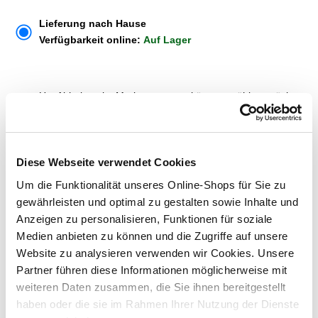
Lieferung nach Hause
Verfügbarkeit online:
Auf Lager
Um Abholung im Markt nutzen zu können, wähle zunächst
einen Markt
Verfügbarkeit:
Jetzt prüfen und Markt auswählen
Diese Webseite verwendet Cookies
Menge
Um die Funktionalität unseres Online-Shops für Sie zu
gewährleisten und optimal zu gestalten sowie Inhalte und
In den Warenkorb
Anzeigen zu personalisieren, Funktionen für soziale
Medien anbieten zu können und die Zugriffe auf unsere
Merken
Website zu analysieren verwenden wir Cookies. Unsere
Partner führen diese Informationen möglicherweise mit
ZUBEHÖR UND PASSENDE ARTIKEL:
weiteren Daten zusammen, die Sie ihnen bereitgestellt
haben oder die sie im Rahmen Ihrer Nutzung der Dienste