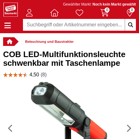
Gewählter Markt:
Noch kein Markt gewählt
0
0
Beleuchtung und Baustrahler
COB LED-Multifunktionsleuchte
schwenkbar mit Taschenlampe
Vorheriges
N