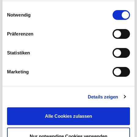
Einwilligungsauswahl
Notwendig
Präferenzen
LED-Werkstattstrahler 10 W aus Kunststoff
Statistiken
9,99 €
UVP 14,95 €
Marketing
Gleich mitkaufen!
Details zeigen
Beschreibung
Kaufe günstig LED Strahler 21W 2550lm. Robuste und
Alle Cookies zulassen
sparsame Beleuchtung für außen, mit flexiblem Haltewinkel und
IP65 Schutz.
mehr
Nur notwendige Cookies verwenden