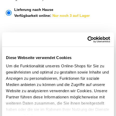
Lieferung nach Hause
Verfügbarkeit online:
Nur noch 3 auf Lager
Um Abholung im Markt nutzen zu können, wähle zunächst
einen Markt
Verfügbarkeit:
Jetzt prüfen und Markt auswählen
Diese Webseite verwendet Cookies
Um die Funktionalität unseres Online-Shops für Sie zu
Menge
gewährleisten und optimal zu gestalten sowie Inhalte und
In den Warenkorb
Anzeigen zu personalisieren, Funktionen für soziale
Medien anbieten zu können und die Zugriffe auf unsere
Website zu analysieren verwenden wir Cookies. Unsere
Merken
Partner führen diese Informationen möglicherweise mit
weiteren Daten zusammen, die Sie ihnen bereitgestellt
ZUBEHÖR UND PASSENDE ARTIKEL:
haben oder die sie im Rahmen Ihrer Nutzung der Dienste
gesammelt haben.