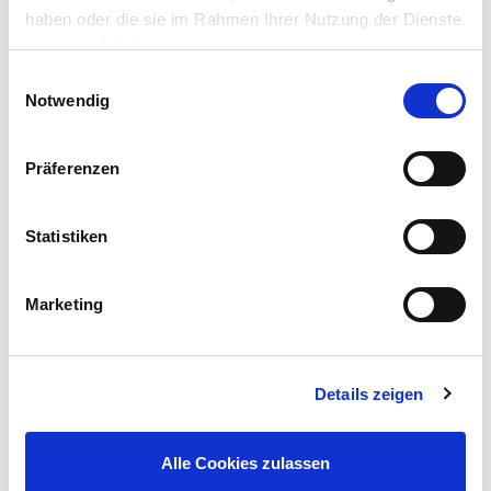
haben oder die sie im Rahmen Ihrer Nutzung der Dienste
gesammelt haben.
Einwilligungsauswahl
Notwendig
Elite Möbelpolitur teak 175 ml, für die Hartholzpflege
Präferenzen
2,79 €
Inhalt:
175 ml (1 l = 15,94 €)
UVP 4,99 €
Statistiken
Mehr erfahren!
Marketing
Gefahrenhinweise
Details zeigen
mehr
Beschreibung
Alle Cookies zulassen
Das Haushaltsöl ist ein vielseitiges Universalöl, das dabei hilft,