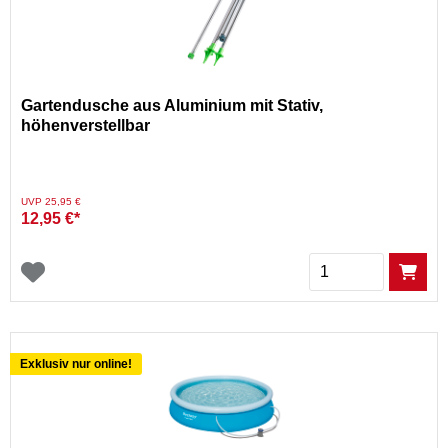
Gartendusche aus Aluminium mit Stativ,
höhenverstellbar
Preis reduziert von
auf
UVP 25,95 €
12,95 €*
Menge
Exklusiv nur online!