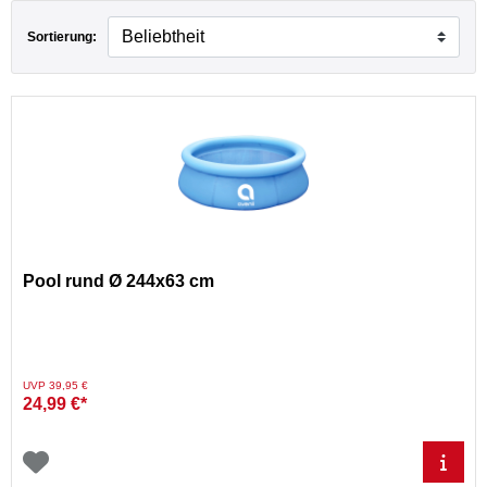
Sortierung:
Pool rund Ø 244x63 cm
aumarkt
waren
Preis reduziert von
auf
UVP 39,95 €
24,99 €*