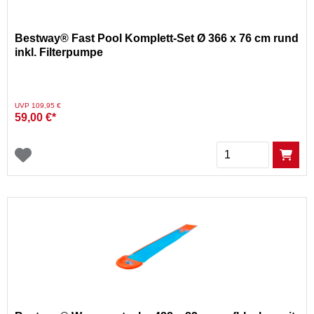
Bestway® Fast Pool Komplett-Set Ø 366 x 76 cm rund
inkl. Filterpumpe
Preis reduziert von
auf
UVP 109,95 €
59,00 €*
Menge