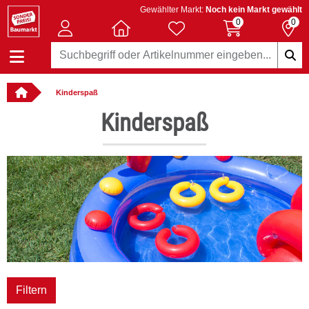
Gewählter Markt:
Noch kein Markt gewählt
0
0
Kinderspaß
: online bestellbar
Kinderspaß
er
Filtern
 Fahrradmarke