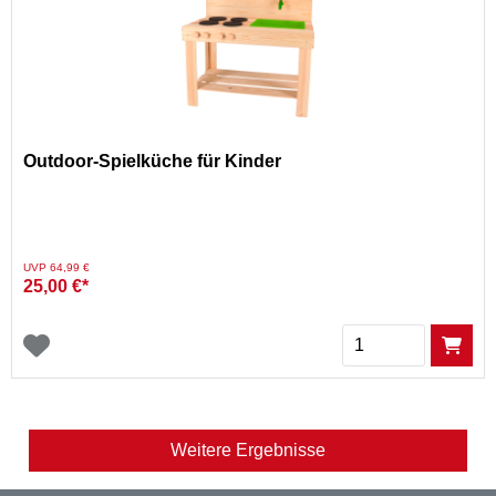
Outdoor-Spielküche für Kinder
Preis reduziert von
auf
UVP 64,99 €
25,00 €*
Menge
Weitere Ergebnisse