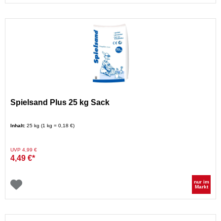
Spielsand Plus 25 kg Sack
Inhalt:
25 kg (1 kg = 0,18 €)
Preis reduziert von
auf
UVP 4,99 €
4,49 €*
nur im
Markt