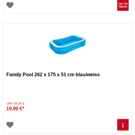
nur im
Markt
Family Pool 262 x 175 x 51 cm blau/weiss
Preis reduziert von
auf
UVP 29,95 €
19,99 €*