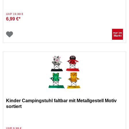
Preis reduziert von
auf
UVP 19,99 €
6,99 €*
nur im
Markt
Kinder Campingstuhl faltbar mit Metallgestell Motiv
sortiert
Preis reduziert von
auf
UVP 9,99 €