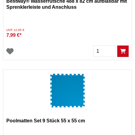
Bestway® Wasserrutsche 488 x 82 cm aufblasbar mit
Sprenklerleiste und Anschluss
Preis reduziert von
auf
UVP 12,95 €
7,99 €*
Menge
Poolmatten Set 9 Stück 55 x 55 cm