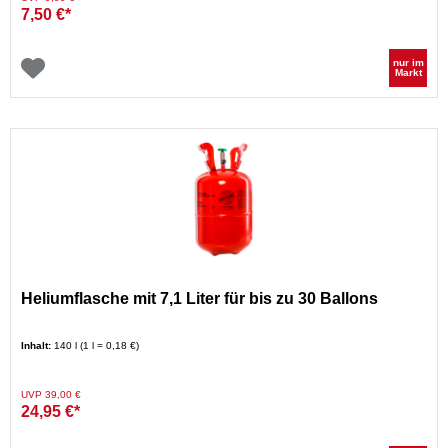
7,50 €*
nur im
Markt
Heliumflasche mit 7,1 Liter für bis zu 30 Ballons
Inhalt:
140 l (1 l = 0,18 €)
Preis reduziert von
auf
UVP 39,00 €
24,95 €*