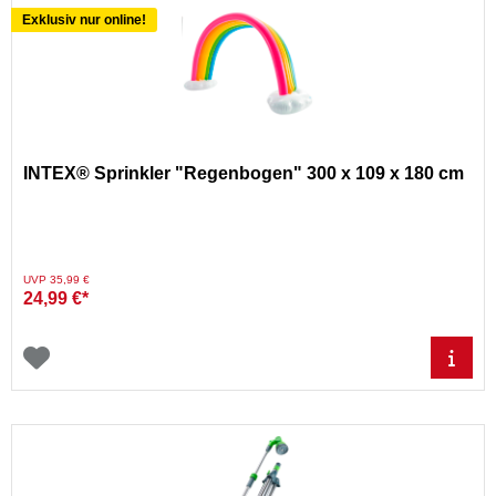
Exklusiv nur online!
INTEX® Sprinkler "Regenbogen" 300 x 109 x 180 cm
Preis reduziert von
auf
UVP 35,99 €
24,99 €*