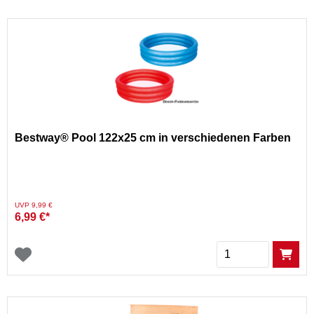
Bestway® Pool 122x25 cm in verschiedenen Farben
Preis reduziert von
auf
UVP 9,99 €
6,99 €*
Menge