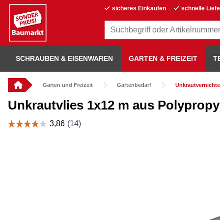
sicheres Einkaufen
schnelle Lief
SCHRAUBEN & EISENWAREN
GARTEN & FREIZEIT
T
Garten und Freizeit
Gartenbedarf
Unkrautvernichte
Unkrautvlies 1x12 m aus Polypropy