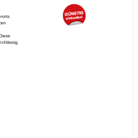
erorts
zen
 Diese
rchlässig.