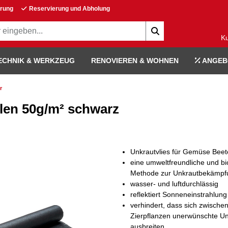
erung
Reservierung und Abholung
K
ECHNIK & WERKZEUG
RENOVIEREN & WOHNEN
ANGEB
r
len 50g/m² schwarz
Unkrautvlies für Gemüse Beet
eine umweltfreundliche und bi
Methode zur Unkrautbekämpf
wasser- und luftdurchlässig
reflektiert Sonneneinstrahlung
verhindert, dass sich zwische
Zierpflanzen unerwünschte Un
ausbreiten