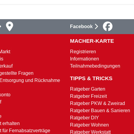
Facebook
MACHER-KARTE
Markt
Registrieren
is
Informationen
erkauf
Teilnahmebedingungen
gestellte Fragen
TIPPS & TRICKS
 Entsorgung und Rücknahme
Ratgeber Garten
konto
Ratgeber Freizeit
f
Ratgeber PKW & Zweirad
Ratgeber Bauen & Sanieren
e
Ratgeber DIY
 erhalten
Ratgeber Wohnen
t für Fernabsatzverträge
Ratgeber Werkstatt