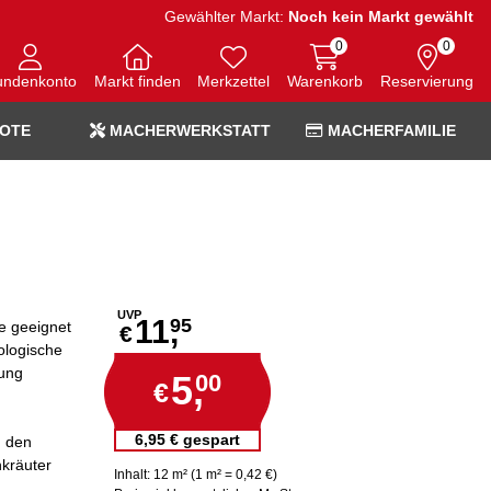
Gewählter Markt:
Noch kein Markt gewählt
0
0
undenkonto
Markt finden
Merkzettel
Warenkorb
Reservierung
OTE
MACHERWERKSTATT
MACHERFAMILIE
UVP
11,
95
e geeignet
€
ologische
ung
5,
00
€
6,95 € gespart
n den
kräuter
Inhalt: 12 m² (1 m² = 0,42 €)