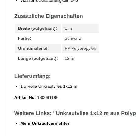
Wasserrückhaltefähigkeit: 240
Zusätzliche Eigenschaften
Breite (aufgebaut):
1 m
Farbe:
Schwarz
Grundmaterial:
PP Polypropylen
Länge (aufgebaut):
12 m
Lieferumfang:
1 x Rolle Unkrautvlies 1x12 m
Artikel Nr.:
180081196
Weitere Links: "Unkrautvlies 1x12 m aus Poly
Mehr Unkrautvernichter