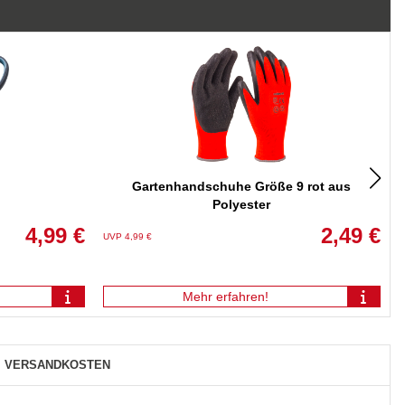
Gartenhandschuhe Größe 9 rot aus
Polyester
4,99 €
2,49 €
UVP 4,99 €
U
Mehr erfahren!
VERSANDKOSTEN