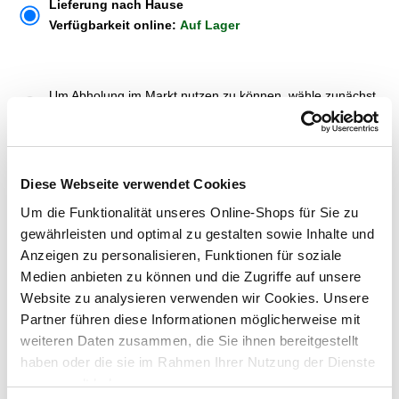
Lieferung nach Hause
Verfügbarkeit online:
Auf Lager
Um Abholung im Markt nutzen zu können, wähle zunächst
einen Markt
Verfügbarkeit:
Jetzt prüfen und Markt auswählen
Diese Webseite verwendet Cookies
Menge
Um die Funktionalität unseres Online-Shops für Sie zu
In den Warenkorb
gewährleisten und optimal zu gestalten sowie Inhalte und
Anzeigen zu personalisieren, Funktionen für soziale
Medien anbieten zu können und die Zugriffe auf unsere
Merken
Website zu analysieren verwenden wir Cookies. Unsere
Partner führen diese Informationen möglicherweise mit
ZUBEHÖR UND PASSENDE ARTIKEL:
weiteren Daten zusammen, die Sie ihnen bereitgestellt
haben oder die sie im Rahmen Ihrer Nutzung der Dienste
gesammelt haben.