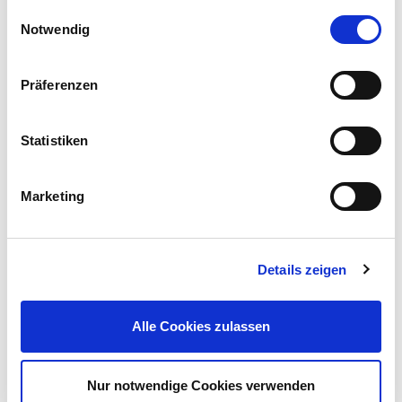
Einwilligungsauswahl
Notwendig
Präferenzen
Kinder-Spaten mit Stiel
Statistiken
5,49 €
UVP 5,99 €
Marketing
Mehr erfahren!
Details zeigen
Beschreibung
Die Doppelhacke mit 3 Zinken und einem Blatt ist ein
Alle Cookies zulassen
vielseitiges Gartenwerkzeug mit einer beeindruckenden
Arbeitsbreite von etwa 6,5 cm, das sich perfekt zum Jäten,
Häufeln, Hacken und Auflockern des Bodens eignet.
mehr
Nur notwendige Cookies verwenden