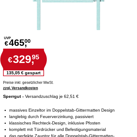
UVP
465,
00
€
329,
95
€
135,05 € gespart
Preise inkl. gesetzlicher MwSt.
zzgl. Versandkosten
Sperrgut -
Versandzuschlag je 62,51 €
massives Einzeltor im Doppelstab-Gittermatten Design
langlebig durch Feuerverzinkung, passiviert
klassisches Rechteck-Design, inklusive Pfosten
komplett mit Türdrücker und Befestigungsmaterial
das perfekte Zauntor für alle Doppelstab-Gittermatten-