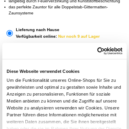
langlebig durch Feuerverzinkung und Kunststoffbeschichtung
das perfekte Zauntor für alle Doppelstab-Gittermatten-
Zaunsysteme
Lieferung nach Hause
Verfügbarkeit online:
Nur noch 9 auf Lager
Dieser Artikel kann über Abholung im Markt nicht
reserviert werden
Diese Webseite verwendet Cookies
Um die Funktionalität unseres Online-Shops für Sie zu
Menge
gewährleisten und optimal zu gestalten sowie Inhalte und
In den Warenkorb
Anzeigen zu personalisieren, Funktionen für soziale
Medien anbieten zu können und die Zugriffe auf unsere
Website zu analysieren verwenden wir Cookies. Unsere
Merken
Partner führen diese Informationen möglicherweise mit
weiteren Daten zusammen, die Sie ihnen bereitgestellt
ZUBEHÖR UND PASSENDE ARTIKEL:
haben oder die sie im Rahmen Ihrer Nutzung der Dienste