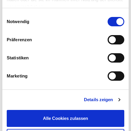
gesammelt haben.
Einwilligungsauswahl
Notwendig
Präferenzen
Einzeltor Flexo 1000 x 1200 mm mit Pfosten 60 x 60 mm
Statistiken
329,95 €
UVP 465,00 €
Marketing
Gleich mitkaufen!
Details zeigen
Beschreibung
Alle Cookies zulassen
Das Einzeltor Flexo ist ein robustes und elegantes Gartentor
aus Metall. Es verfügt über ein klassisches Doppelstab-
Gittermatten-Design und wird inklusive Pfosten geliefert. Kauf