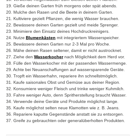
19. Gieße deinen Garten früh morgens oder spät abends.
20. Mulche den Rasen und die Beete in deinem Garten.
21. Kultiviere gezielt Pflanzen, die wenig Wasser brauchen.
22. Bewässere deinen Garten gezielt und meide Sprenger.
23. Minimiere den Einsatz deines Hochdruckreinigers.
24. Nutze
Blumenkästen
mit integriertem Wasserspeicher.
25. Bewässere deinen Garten nur 2-3 Mal pro Woche.
26. Mähe deinen Rasen seltener, damit er nicht austrocknet.
27. Ziehe den
Wasserkocher
nach Möglichkeit dem Herd vor.
28. Fülle den Wasserkocher mit der passenden Wassermenge.
29. Achte bei Neuanschaffungen auf wassersparende Geräte.
30. Tropft ein Wasserhahn, repariere ihn schnellstmöglich.
31. Kaufe saisonales Obst und Gemüse aus deiner Region.
32. Konsumiere weniger Fleisch und trinke weniger Kuhmilch.
33. Fahre weniger Auto, denn Spritherstellung braucht Wasser.
34. Verwende deine Geräte und Produkte möglichst lange.
35. Kaufe möglichst selten neue Klamotten wie z. B. Jeans.
36. Repariere kaputte Gegenstände anstatt sie zu entsorgen.
37. Greife zu gebrauchten oder generalüberholten Produkten.