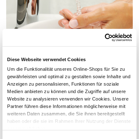
Wasserhahn auf und schon fließt das Wasser, so lange bis wir
den Wasserhahn wieder zudrehen. Doch unser Trinkwasser ist
kostbar. Genau aus diesem Grund ist ein bewusster Umgang
Diese Webseite verwendet Cookies
mit dieser Ressource besonders wichtig. Dank eines
Um die Funktionalität unseres Online-Shops für Sie zu
Wasserspareinsatzes
kannst du bis zu 70 Prozent Wasser
gewährleisten und optimal zu gestalten sowie Inhalte und
sparen. Das ist somit eine einfache und effektive Möglichkeit, im
Alltag Wasser einzusparen, ohne auf Komfort verzichten zu
Anzeigen zu personalisieren, Funktionen für soziale
müssen.
Medien anbieten zu können und die Zugriffe auf unsere
Website zu analysieren verwenden wir Cookies. Unsere
Partner führen diese Informationen möglicherweise mit
Unser Tipp:
Baue möglichst überall wassersparende
weiteren Daten zusammen, die Sie ihnen bereitgestellt
Einsätze in deine Armaturen ein und reduziere deinen
haben oder die sie im Rahmen Ihrer Nutzung der Dienste
täglichen Wasserverbrauch im Haushalt spürbar. Die
gesammelt haben.
Anschaffungskosten amortisieren sich schon nach kurzer
Zeit.
Einwilligungsauswahl