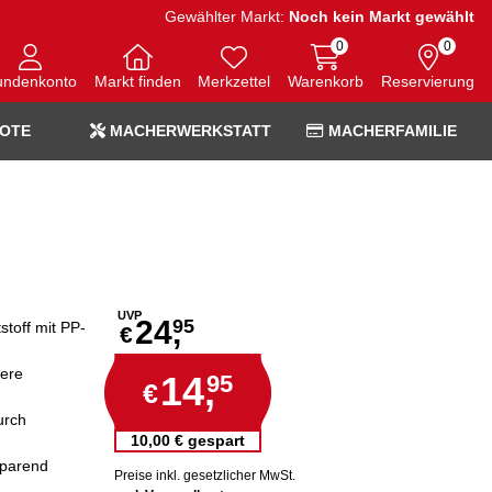
Gewählter Markt:
Noch kein Markt gewählt
0
0
undenkonto
Markt finden
Merkzettel
Warenkorb
Reservierung
OTE
MACHERWERKSTATT
MACHERFAMILIE
UVP
24,
95
toff mit PP-
€
here
14,
95
€
urch
10,00 € gespart
sparend
Preise inkl. gesetzlicher MwSt.