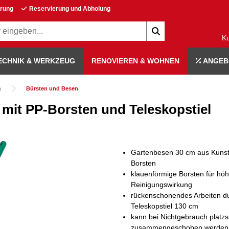
erung
Reservierung und Abholung
K
ECHNIK & WERKZEUG
RENOVIEREN & WOHNEN
ANGEB
n
Bürsten und Besen
 mit PP-Borsten und Teleskopstiel
Gartenbesen 30 cm aus Kunsts
Borsten
klauenförmige Borsten für hö
Reinigungswirkung
rückenschonendes Arbeiten d
Teleskopstiel 130 cm
kann bei Nichtgebrauch platz
zusammengeschoben werden