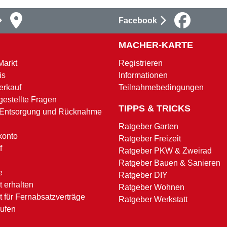
Facebook
MACHER-KARTE
Markt
Registrieren
is
Informationen
erkauf
Teilnahmebedingungen
gestellte Fragen
TIPPS & TRICKS
 Entsorgung und Rücknahme
Ratgeber Garten
konto
Ratgeber Freizeit
f
Ratgeber PKW & Zweirad
Ratgeber Bauen & Sanieren
e
Ratgeber DIY
 erhalten
Ratgeber Wohnen
t für Fernabsatzverträge
Ratgeber Werkstatt
rufen