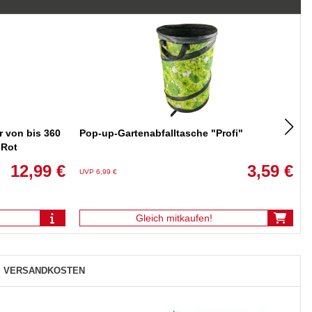
 von bis 360
Pop-up-Garten­abfalltasche "Profi"
 Rot
12,99 €
3,59 €
UVP 6,99 €
U
Gleich mitkaufen!
VERSANDKOSTEN