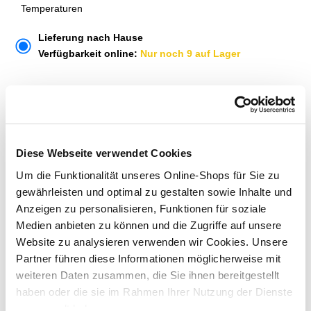
Temperaturen
Lieferung nach Hause
Verfügbarkeit online:
Nur noch 9 auf Lager
Um Abholung im Markt nutzen zu können, wähle zunächst
einen Markt
Verfügbarkeit:
Jetzt prüfen und Markt auswählen
Diese Webseite verwendet Cookies
Um die Funktionalität unseres Online-Shops für Sie zu
Menge
gewährleisten und optimal zu gestalten sowie Inhalte und
Anzeigen zu personalisieren, Funktionen für soziale
In den Warenkorb
Medien anbieten zu können und die Zugriffe auf unsere
Website zu analysieren verwenden wir Cookies. Unsere
Merken
Partner führen diese Informationen möglicherweise mit
weiteren Daten zusammen, die Sie ihnen bereitgestellt
haben oder die sie im Rahmen Ihrer Nutzung der Dienste
ZUBEHÖR UND PASSENDE ARTIKEL:
gesammelt haben.