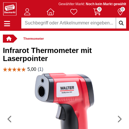
Gewählter Markt:
Noch kein Markt gewählt
0
0
Thermometer
Infrarot Thermometer mit
Laserpointer
Vorheriges
N