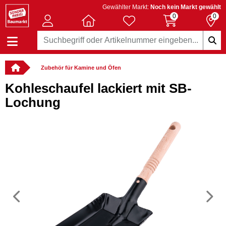
Gewählter Markt:
Noch kein Markt gewählt
0
0
Zubehör für Kamine und Öfen
Kohleschaufel lackiert mit SB-
Lochung
Vorheriges
N