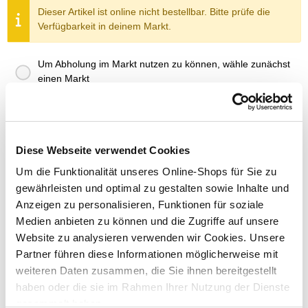
Dieser Artikel ist online nicht bestellbar. Bitte prüfe die
Verfügbarkeit in deinem Markt.
Um Abholung im Markt nutzen zu können, wähle zunächst
einen Markt
Verfügbarkeit:
Jetzt prüfen und Markt auswählen
Menge
Diese Webseite verwendet Cookies
In den Warenkorb
Um die Funktionalität unseres Online-Shops für Sie zu
gewährleisten und optimal zu gestalten sowie Inhalte und
Anzeigen zu personalisieren, Funktionen für soziale
Merken
Medien anbieten zu können und die Zugriffe auf unsere
Website zu analysieren verwenden wir Cookies. Unsere
ZUBEHÖR UND PASSENDE ARTIKEL:
Partner führen diese Informationen möglicherweise mit
weiteren Daten zusammen, die Sie ihnen bereitgestellt
haben oder die sie im Rahmen Ihrer Nutzung der Dienste
gesammelt haben.