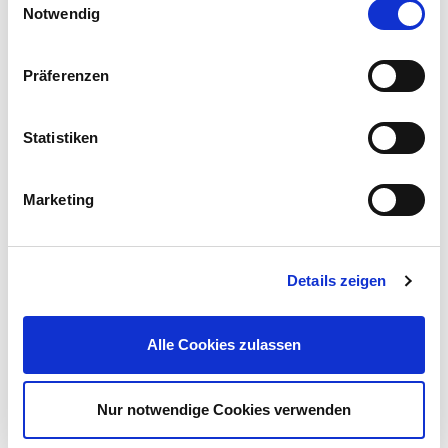
Notwendig
Präferenzen
Insektenvernichter elektrisch 16W bis 50 m²
Statistiken
19,99 €
UVP 29,99 €
Marketing
Gleich mitkaufen!
Details zeigen
Beschreibung
Der leistungsstarke Standventilator sorgt an heißen
Alle Cookies zulassen
Sommertagen für eine kühle Luft am Arbeitsplatz oder in den
eigenen vier Wänden.
mehr
Nur notwendige Cookies verwenden
Bewertungen
(2)