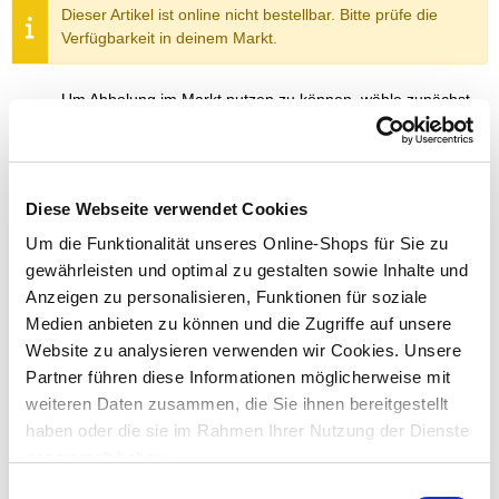
Dieser Artikel ist online nicht bestellbar. Bitte prüfe die
Verfügbarkeit in deinem Markt.
Um Abholung im Markt nutzen zu können, wähle zunächst
einen Markt
Verfügbarkeit:
Jetzt prüfen und Markt auswählen
Diese Webseite verwendet Cookies
Menge
Um die Funktionalität unseres Online-Shops für Sie zu
In den Warenkorb
gewährleisten und optimal zu gestalten sowie Inhalte und
Anzeigen zu personalisieren, Funktionen für soziale
Medien anbieten zu können und die Zugriffe auf unsere
Merken
Website zu analysieren verwenden wir Cookies. Unsere
Partner führen diese Informationen möglicherweise mit
ZUBEHÖR UND PASSENDE ARTIKEL:
weiteren Daten zusammen, die Sie ihnen bereitgestellt
haben oder die sie im Rahmen Ihrer Nutzung der Dienste
gesammelt haben.
Exklusiv nur online!
Einwilligungsauswahl