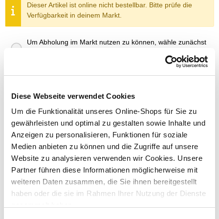
Dieser Artikel ist online nicht bestellbar. Bitte prüfe die
Verfügbarkeit in deinem Markt.
Um Abholung im Markt nutzen zu können, wähle zunächst
einen Markt
Verfügbarkeit:
Jetzt prüfen und Markt auswählen
Diese Webseite verwendet Cookies
Menge
Um die Funktionalität unseres Online-Shops für Sie zu
In den Warenkorb
gewährleisten und optimal zu gestalten sowie Inhalte und
Anzeigen zu personalisieren, Funktionen für soziale
Merken
Medien anbieten zu können und die Zugriffe auf unsere
Website zu analysieren verwenden wir Cookies. Unsere
Partner führen diese Informationen möglicherweise mit
ZUBEHÖR UND PASSENDE ARTIKEL:
weiteren Daten zusammen, die Sie ihnen bereitgestellt
haben oder die sie im Rahmen Ihrer Nutzung der Dienste
gesammelt haben.