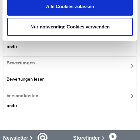
Alle Cookies zulassen
Das stabile Vorhängeschloss aus massivem Messing eignet sich
zum Absperren von Türen, Schuppen, Gartentoren, Kisten und
vieles mehr. Darüber hinaus verfügt es über einen Mehrlagen-
Nur notwendige Cookies verwenden
Mechanismus, welches das Schloss gegen universelle
Nachschlüssel schützt.
mehr
Bewertungen
Bewertungen lesen
Versandkosten
mehr
Newsletter
Storefinder