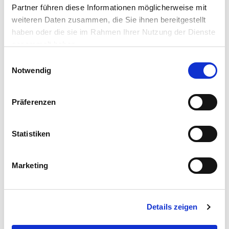
Merken
Partner führen diese Informationen möglicherweise mit
weiteren Daten zusammen, die Sie ihnen bereitgestellt
ZUBEHÖR UND PASSENDE ARTIKEL:
haben oder die sie im Rahmen Ihrer Nutzung der Dienste
gesammelt haben.
Einwilligungsauswahl
Notwendig
Präferenzen
Vorhängeschloss mit Zahlenkombination in Violett
Statistiken
7,99 €
UVP 8,99 €
Marketing
Gleich mitkaufen!
Details zeigen
Beschreibung