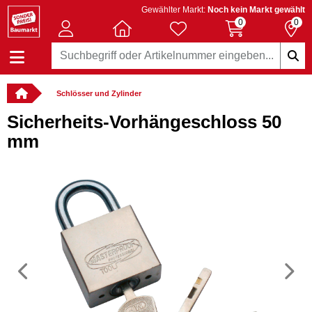
Gewählter Markt:
Noch kein Markt gewählt
0
0
Schlösser und Zylinder
Sicherheits-Vorhängeschloss 50
mm
Vorheriges
N